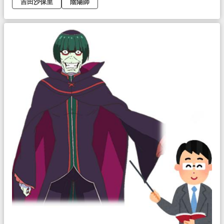
吉田沙保里
陰陽師