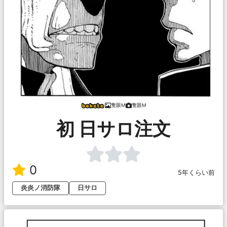
隻眼M
隻眼M
初 日サロ注文
0
5年くらい前
炎炎ノ消防隊
日サロ