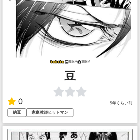
隻眼M
隻眼M
豆
0
5年くらい前
納豆
家庭教師ヒットマン