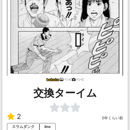
バンビ
バンビ
交換ターイム
2
5年くらい前
スラムダンク
line