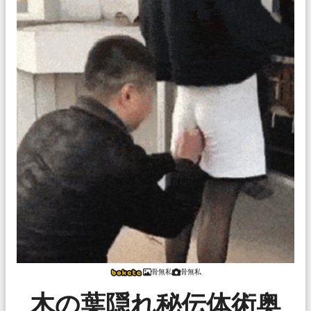
骨無私
骨無私
木の葉隠れ秘伝体術奥