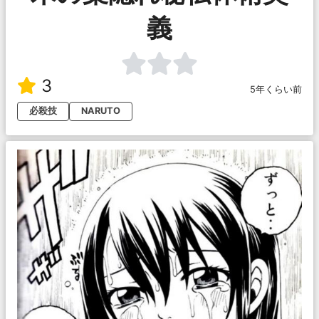
義
3
5年くらい前
必殺技
NARUTO