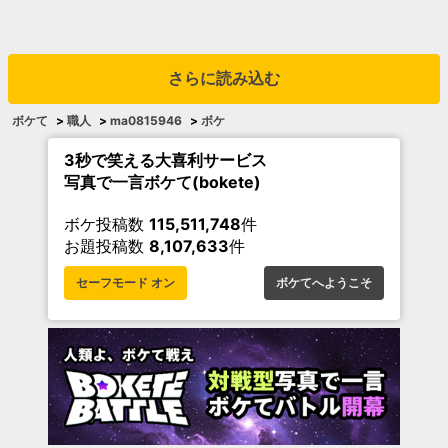
さらに読み込む
ボケて
>
職人
>
ma0815946
>
ボケ
3秒で笑える大喜利サービス
写真で一言ボケて(bokete)
ボケ投稿数
115,511,748
件
お題投稿数
8,107,633
件
セーフモード オン
ボケてへようこそ