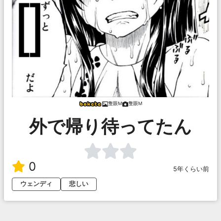
隻眼M
隻眼M
外で帰り待ってたん
0
5年くらい前
ウェンディ
悲しい