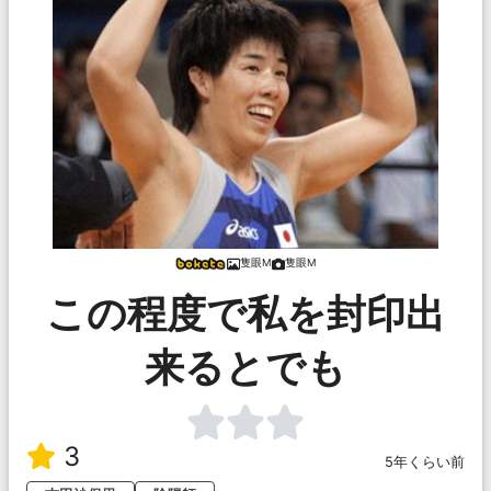
隻眼M
隻眼M
この程度で私を封印出
来るとでも
3
5年くらい前