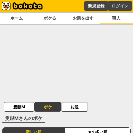
新規登録
ログイン
ホーム
ボケる
お題を出す
職人
隻眼M
ボケ
お題
隻眼M
さんのボケ
新しい順
★の多い順