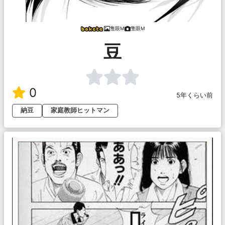
隻眼M
隻眼M
豆
0
5年くらい前
納豆
家庭教師ヒットマン