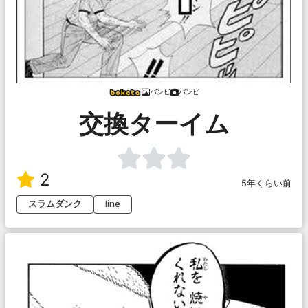
バンビ
バンビ
交換ターイム
2
5年くらい前
スラムダンク
line