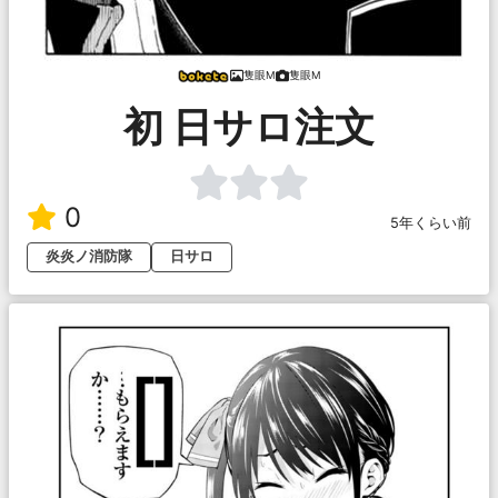
隻眼M
隻眼M
初 日サロ注文
0
5年くらい前
炎炎ノ消防隊
日サロ