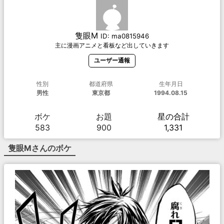
隻眼M
ID:
ma0815946
主に漫画アニメと看板など出していきます
ユーザー通報
性別
都道府県
生年月日
男性
東京都
1994.08.15
ボケ
お題
星の合計
583
900
1,331
隻眼M
さんのボケ