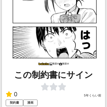
隻眼M
隻眼M
この制約書にサイン
0
5年くらい前
契約書
漫画