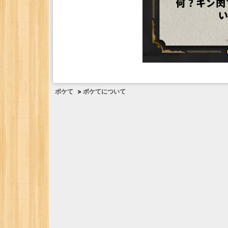
ボケて
>
ボケてについて