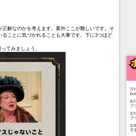
が正解なのかを考えます。案外ここが難しいです。そ
いることに気づかれることも大事です。下に3つほど
切ってみましょう。
7/1
b
6/
プ
3/
プ
3/
干