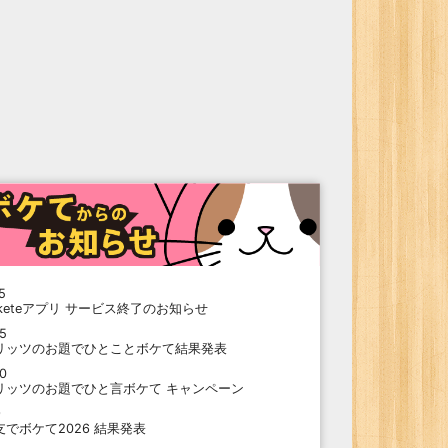
5
oketeアプリ サービス終了のお知らせ
15
リッツのお題でひとことボケて結果発表
10
リッツのお題でひと言ボケて キャンペーン
9
支でボケて2026 結果発表