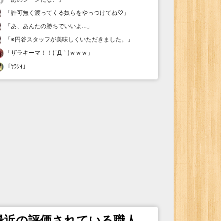
「
許可無く渡ってくる奴らをやっつけてね♡
」
「
あ、あんたの勝ちでいいよ…
」
「
※円谷スタッフが美味しくいただきました。
」
「
ザラキーマ！！(´Д｀)ｗｗｗ
」
「
ﾔﾗｼｲ
」
最近の評価されている職人