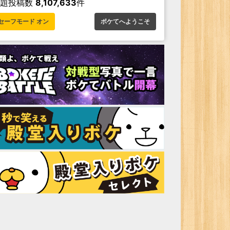
お題投稿数
8,107,633
件
セーフモード オン
ボケてへようこそ