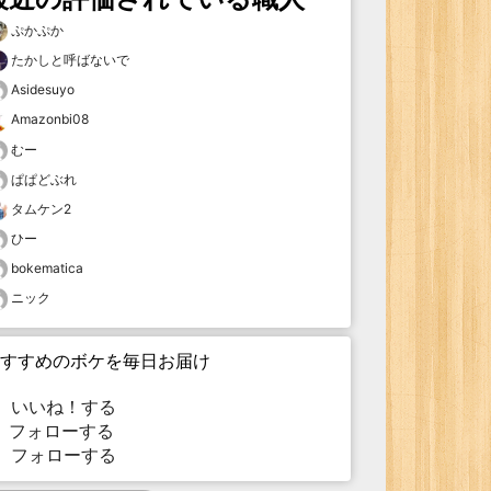
ぷかぷか
たかしと呼ばないで
Asidesuyo
Amazonbi08
むー
ぱぱどぶれ
タムケン2
ひー
bokematica
ニック
すすめのボケを毎日お届け
いいね！する
フォローする
フォローする