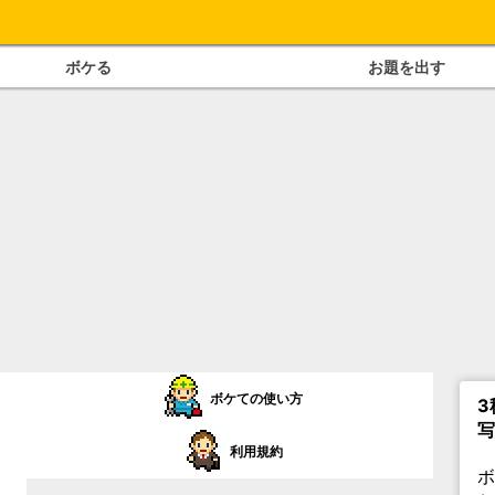
ボケる
お題を出す
ボケての使い方
3
写
利用規約