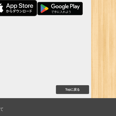
Topに戻る
て