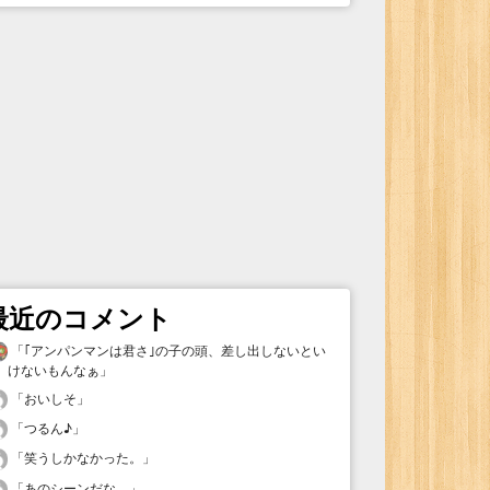
最近のコメント
「
｢アンパンマンは君さ｣の子の頭、差し出しないとい
けないもんなぁ
」
「
おいしそ
」
「
つるん♪
」
「
笑うしかなかった。
」
「
あのシーンだな、
」