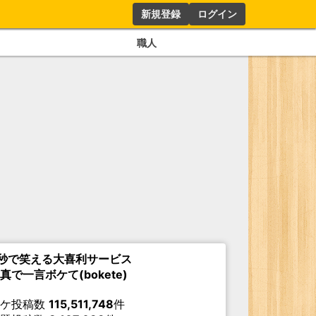
新規登録
ログイン
職人
秒で笑える大喜利サービス
真で一言ボケて(bokete)
ボケ投稿数
115,511,748
件