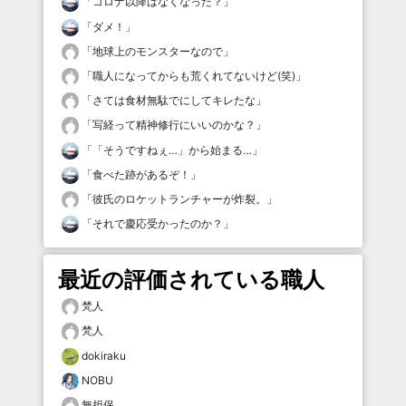
「
コロナ以降はなくなった？
」
「
ダメ！
」
「
地球上のモンスターなので
」
「
職人になってからも荒くれてないけど(笑)
」
「
さては食材無駄でにしてキレたな
」
「
写経って精神修行にいいのかな？
」
「
「そうですねぇ…」から始まる…
」
「
食べた跡があるぞ！
」
「
彼氏のロケットランチャーが炸裂。
」
「
それで慶応受かったのか？
」
最近の評価されている職人
梵人
梵人
dokiraku
NOBU
無担保