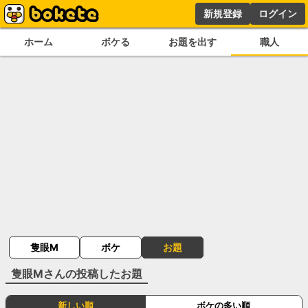
新規登録
ログイン
ホーム
ボケる
お題を出す
職人
隻眼M
ボケ
お題
隻眼M
さんの投稿したお題
新しい順
ボケの多い順