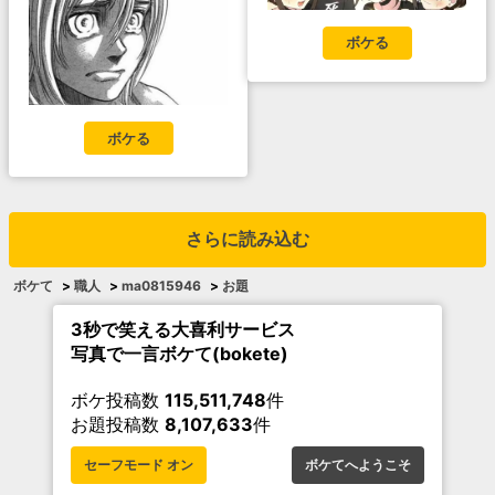
ボケる
ボケる
さらに読み込む
ボケて
>
職人
>
ma0815946
>
お題
3秒で笑える大喜利サービス
写真で一言ボケて(bokete)
ボケ投稿数
115,511,748
件
お題投稿数
8,107,633
件
セーフモード オン
ボケてへようこそ