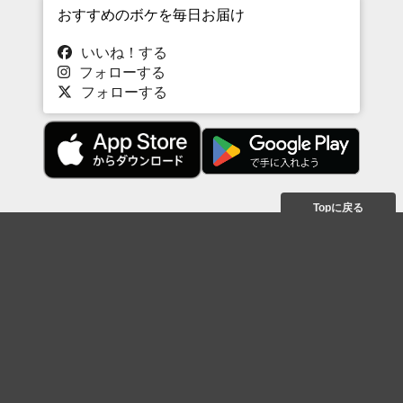
おすすめのボケを毎日お届け
いいね！する
フォローする
フォローする
Topに戻る
ボケを見る
まとめを見る
お題を探す
殿堂入り
最新人気まとめ
新着お題
ピックアップボケ
セレクトまとめ
人気お題
人気ボケ
セレクトお題
注目ボケ
人気タグ
急上昇ボケ
新着ボケ
セレクト
タグ