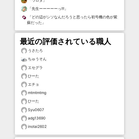
「
ワロタ
」
「
先生ーーーーーっ!!!
」
「
どの辺がシソなんだろうと思ったら初号機の色が紫
蘇だった
」
最近の評価されている職人
うさたろ
ちゅうそん
エセグラ
ひーた
エチョ
mtmtmtmg
ひーた
Syu0607
adg13690
inotai2602