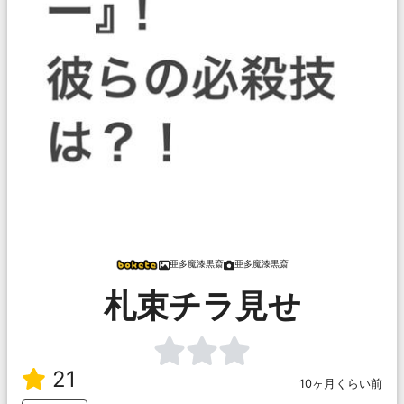
亜多魔漆黒斎
亜多魔漆黒斎
札束チラ見せ
21
10ヶ月くらい前