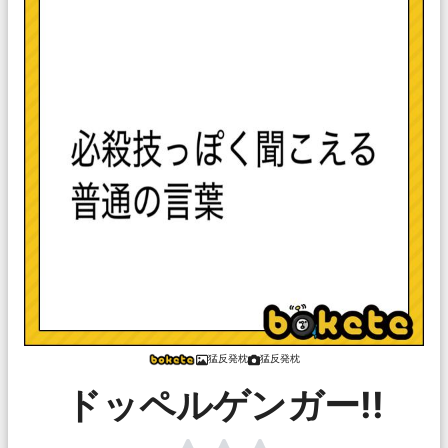
猛反発枕
猛反発枕
ドッペルゲンガー!!