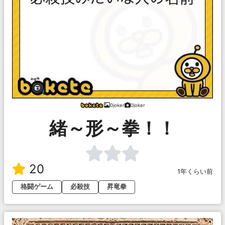
0joker
0joker
緒～形～拳！！
20
1年くらい前
格闘ゲーム
必殺技
昇竜拳