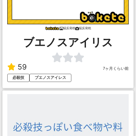
猛反発枕
猛反発枕
ブエノスアイリス
59
7ヶ月くらい前
必殺技
ブエノスアイレス