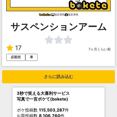
猛反発枕
猛反発枕
サスペンションアーム
17
7ヶ月くらい前
必殺技
車
さらに読み込む
3秒で笑える大喜利サービス
写真で一言ボケて(bokete)
ボケ投稿数
115,503,287
件
お題投稿数
8,106,760
件