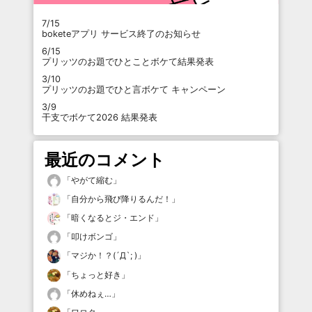
7/15
boketeアプリ サービス終了のお知らせ
6/15
プリッツのお題でひとことボケて結果発表
3/10
プリッツのお題でひと言ボケて キャンペーン
3/9
干支でボケて2026 結果発表
最近のコメント
「
やがて縮む
」
「
自分から飛び降りるんだ！
」
「
暗くなるとジ・エンド
」
「
叩けボンゴ
」
「
マジか！？(´Д`; )
」
「
ちょっと好き
」
「
休めねぇ…
」