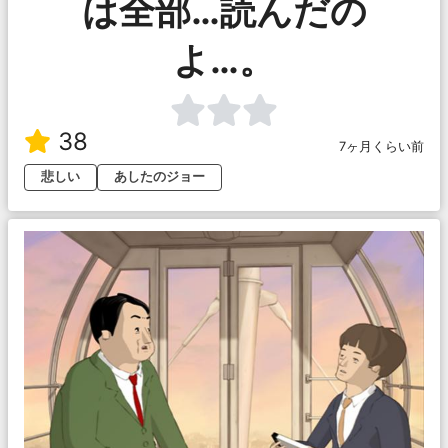
は全部…読んだの
よ…。
38
7ヶ月くらい前
悲しい
あしたのジョー