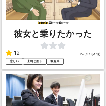
サバ缶
サバ缶
彼女と乗りたかった
12
2ヶ月くらい前
悲しい
上司と部下
観覧車