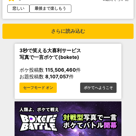
悲しい
最後まで楽しもう
さらに読み込む
3秒で笑える大喜利サービス
写真で一言ボケて(bokete)
ボケ投稿数
115,506,460
件
お題投稿数
8,107,057
件
セーフモード オン
ボケてへようこそ