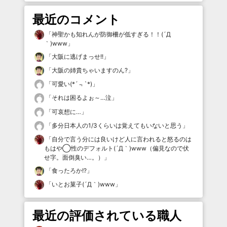
最近のコメント
「
神聖かも知れんが防御柵が低すぎる！！(´Д
｀)www
」
「
大阪に逃げまっせ!!
」
「
大阪の姉貴ちゃいますのん?
」
「
可愛い(*´﹃`*)
」
「
それは困るよぉ～…泣
」
「
可哀想に…
」
「
多分日本人の1/3くらいは覚えてもいないと思う
」
「
自分で言う分には良いけど人に言われると怒るのは
もはや◯性のデフォルト(´Д｀)www（偏見なので伏
せ字。面倒臭い…。）
」
「
食ったろか!?
」
「
いとお菓子(´Д｀)www
」
最近の評価されている職人