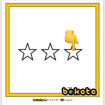
あるある祭り
0uJptoK