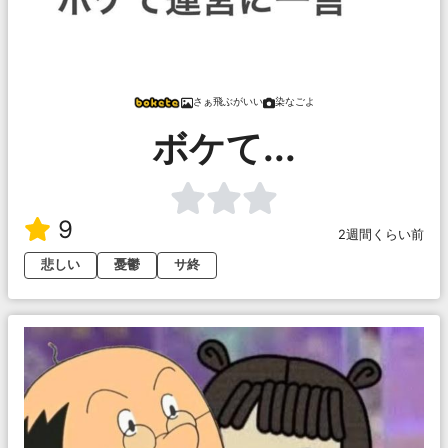
さぁ飛ぶがいい
染なごよ
ボケて...
9
2週間くらい前
悲しい
憂鬱
サ終