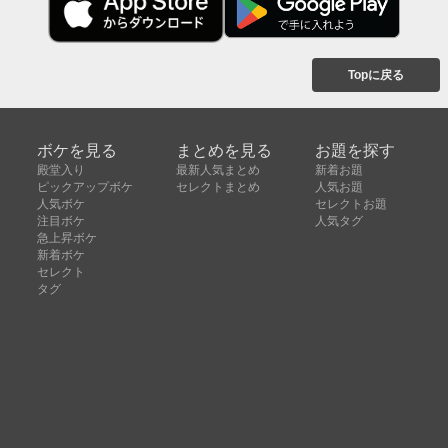
Topに戻る
ボケを見る
まとめを見る
お題を探す
殿堂入り
最新人気まとめ
新着お題
ピックアップボケ
セレクトまとめ
人気お題
人気ボケ
セレクトお題
注目ボケ
人気タグ
急上昇ボケ
新着ボケ
セレクト
タグ
ご利用について
ボケてについて
使い方
利用規約
よくある質問
クッキーの利用について
お問い合わせ