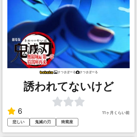
さつまぼーる
さつまぼーる
誘われてないけど
6
11ヶ月くらい前
悲しい
鬼滅の刃
猗窩座