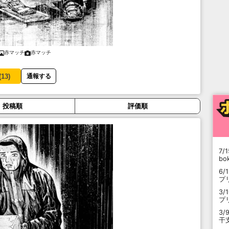
赤マッチ
赤マッチ
(
13
)
通報する
投稿順
評価順
7/1
b
6/
プ
3/
プ
3/
干