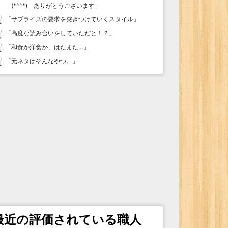
「
(*^^*) ありがとうございます
」
「
サプライズの要求を突きつけていくスタイル
」
「
高度な読み合いをしていただと！？
」
「
和食か洋食か、はたまた…
」
「
元ネタはそんなやつ。
」
最近の評価されている職人