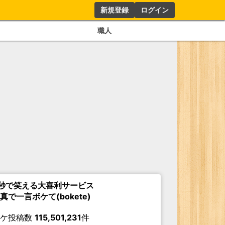
新規登録
ログイン
職人
秒で笑える大喜利サービス
真で一言ボケて(bokete)
ボケ投稿数
115,501,231
件