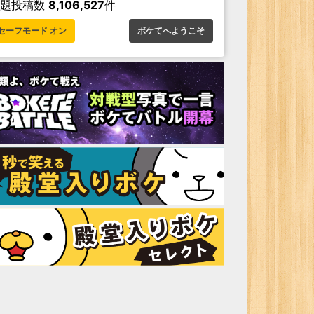
お題投稿数
8,106,527
件
セーフモード オン
ボケてへようこそ