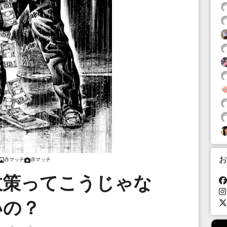
お
赤マッチ
赤マッチ
政策ってこうじゃな
いの？