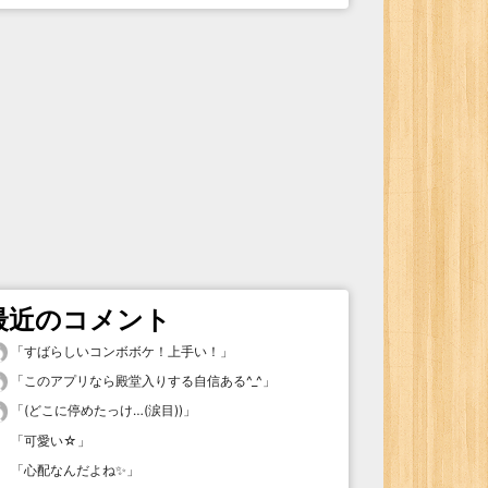
最近のコメント
「
すばらしいコンボボケ！上手い！
」
「
このアプリなら殿堂入りする自信ある^_^
」
「
(どこに停めたっけ…(涙目))
」
「
可愛い☆
」
「
心配なんだよね✨
」