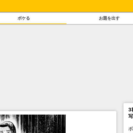
ボケる
お題を出す
3
写