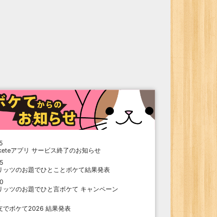
5
oketeアプリ サービス終了のお知らせ
15
リッツのお題でひとことボケて結果発表
10
リッツのお題でひと言ボケて キャンペーン
9
支でボケて2026 結果発表