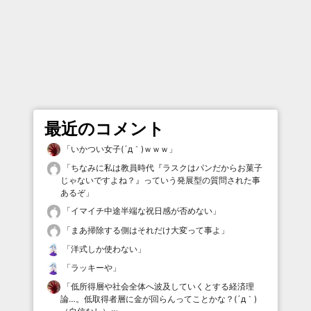
最近のコメント
「
いかつい女子(´д｀)ｗｗｗ
」
「
ちなみに私は教員時代『ラスクはパンだからお菓子
じゃないですよね？』っていう発展型の質問された事
あるぞ
」
「
イマイチ中途半端な祝日感が否めない
」
「
まあ掃除する側はそれだけ大変って事よ
」
「
洋式しか使わない
」
「
ラッキーや
」
「
低所得層や社会全体へ波及していくとする経済理
論…。低取得者層に金が回らんってことかな？(´д｀)