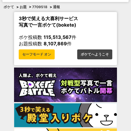
ボケて
>
お題
>
7709518
>
通報
3秒で笑える大喜利サービス
写真で一言ボケて(bokete)
ボケ投稿数
115,513,567
件
お題投稿数
8,107,869
件
セーフモード オン
ボケてへようこそ