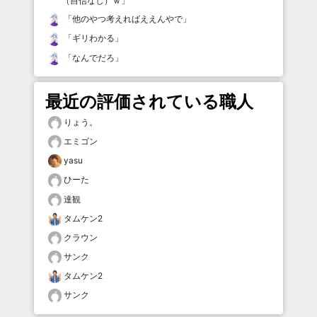
（自信なし）ｗ
」
「
他のやつ考えればええんやで
」
「
ギリわかる
」
「
なんでだろ
」
最近の評価されている職人
りょう。
エミゴン
yasu
ひーた
達観
タムケン2
クラウン
サンク
タムケン2
サンク