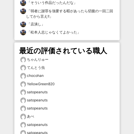
「
そういう作品だったんだな
」
「
弱者に謝罪を強要する暇があったら切腹の一回二回
してから言え!!
」
「
店潰し
」
「
松本人志じゃなくてよかった
」
最近の評価されている職人
ちゃんりゅー
てんとう虫
chocohan
YellowGreen820
satopeanuts
satopeanuts
satopeanuts
あべ
satopeanuts
satopeanuts