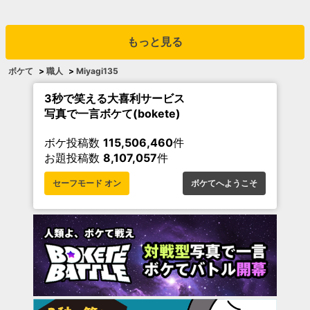
もっと見る
ボケて
>
職人
>
Miyagi135
3秒で笑える大喜利サービス
写真で一言ボケて(bokete)
ボケ投稿数
115,506,460
件
お題投稿数
8,107,057
件
セーフモード オン
ボケてへようこそ