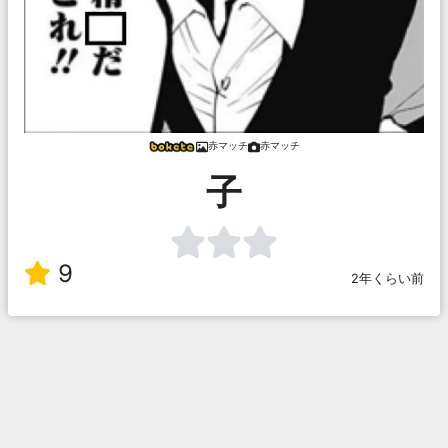
赤マッチ
赤マッチ
子
9
2年くらい前