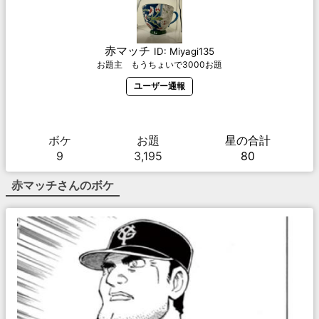
赤マッチ
ID:
Miyagi135
お題主 もうちょいで3000お題
ユーザー通報
ボケ
お題
星の合計
9
3,195
80
赤マッチ
さんのボケ