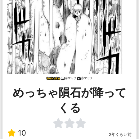
赤マッチ
赤マッチ
めっちゃ隕石が降って
くる
10
2年くらい前