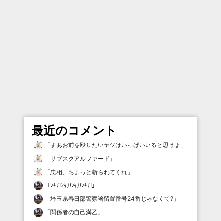
最近のコメント
「
まあお前を殴りたいヤツはいっぱいいると思うよ
」
「
サブスクアルファード
」
「
忠相、ちょっと斬られてくれ
」
「
ﾝｷﾁ!ﾝｷﾁ!ﾝｷﾁ!ﾝｷﾁ!
」
「
埼玉県春日部警察署留置番号24番じゃなくて?
」
「
関係者の自己満乙
」