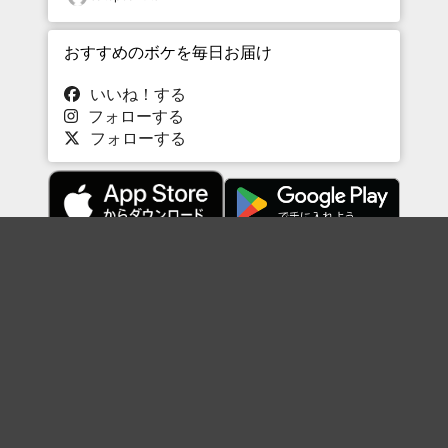
おすすめのボケを毎日お届け
いいね！する
フォローする
フォローする
Topに戻る
ボケを見る
まとめを見る
お題を探す
殿堂入り
最新人気まとめ
新着お題
ピックアップボケ
セレクトまとめ
人気お題
人気ボケ
セレクトお題
注目ボケ
人気タグ
急上昇ボケ
新着ボケ