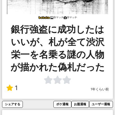
赤マッチ
赤マッチ
銀行強盗に成功したは
いいが、札が全て渋沢
栄一を名乗る謎の人物
が描かれた偽札だった
1
1年くらい前
シェアする
ボケ通報
お題通報
ユーザー通報