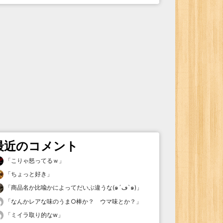
最近のコメント
「
こりゃ怒ってるｗ
」
「
ちょっと好き
」
「
商品名か比喩かによってだいぶ違うな(๑´ڡ`๑)
」
「
なんかレアな味のうま○棒か？ ウマ味とか？
」
「
ミイラ取り的なw
」