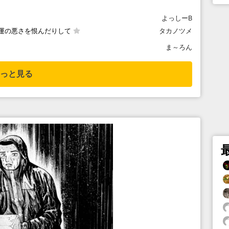
よっしーB
運の悪さを恨んだりして
タカノツメ
ま～ろん
っと見る