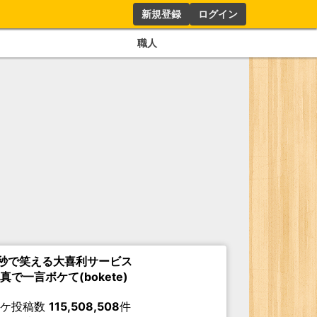
新規登録
ログイン
職人
秒で笑える大喜利サービス
真で一言ボケて(bokete)
ボケ投稿数
115,508,508
件