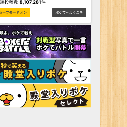
お題投稿数
8,107,281
件
セーフモード オン
ボケてへようこそ