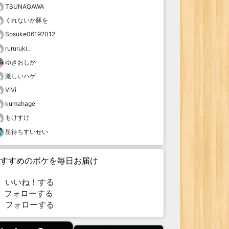
TSUNAGAWA
くれないか豚を
Sosuke06192012
rururuki_
ゆきおしか
激しいハゲ
ViVi
kumahage
もけすけ
星待ちすいせい
すすめのボケを毎日お届け
いいね！する
フォローする
フォローする