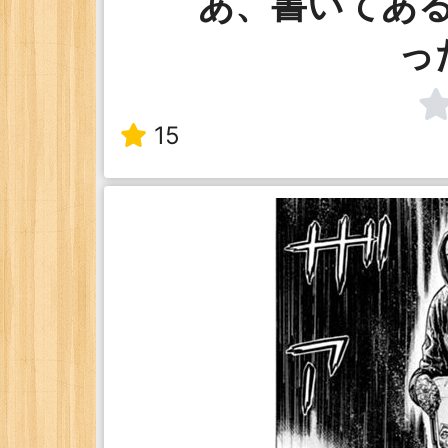
あ、書いてあ
っ
15