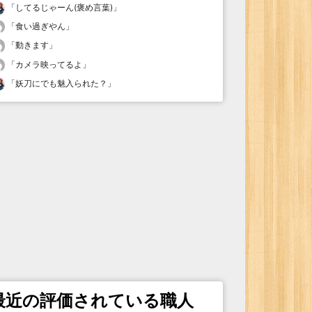
「
してるじゃーん(褒め言葉)
」
「
食い過ぎやん
」
「
動きます
」
「
カメラ映ってるよ
」
「
妖刀にでも魅入られた？
」
最近の評価されている職人