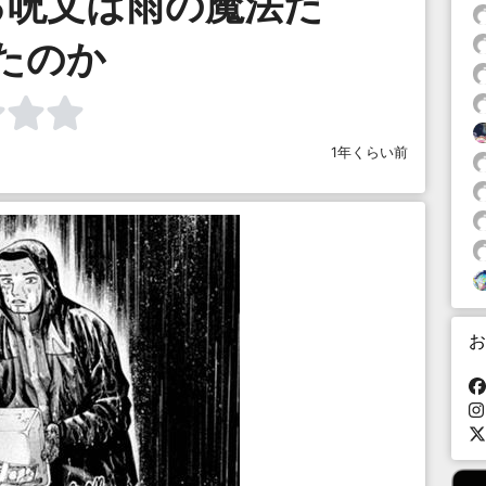
る呪文は雨の魔法だ
たのか
1年くらい前
お