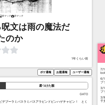
赤マッチ
赤マッチ
る呪文は雨の魔法だ
たのか
1年くらい前
7/1
ボケ通報
お題通報
ユーザー通報
b
6/
プ
星つけた順
3/
プ
GATO
3/
干
ビデブーラミパスラミパスアラビンドビンハゲチャビン！ とく