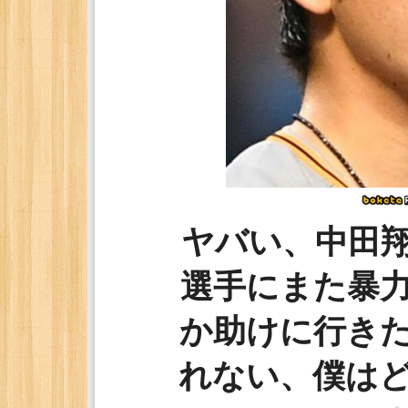
ヤバい、中田
選手にまた暴
か助けに行き
れない、僕は