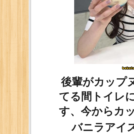
後輩がカップ
てる間トイレ
す、今からカ
バニラアイ