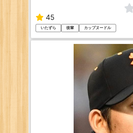
45
いたずら
後輩
カップヌードル