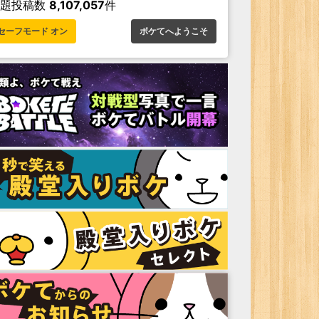
お題投稿数
8,107,057
件
セーフモード オン
ボケてへようこそ