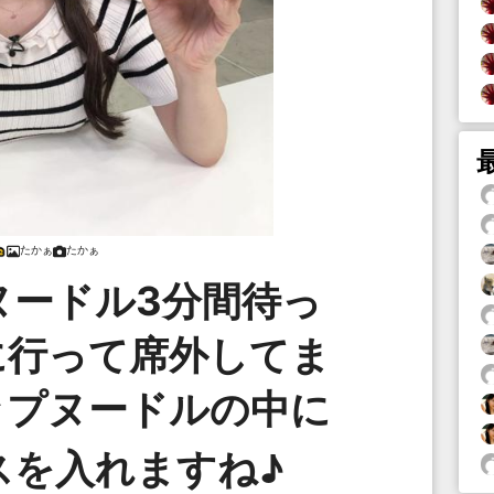
たかぁ
たかぁ
ヌードル3分間待っ
に行って席外してま
ップヌードルの中に
スを入れますね♪