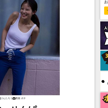
けんたろう
黒猫 ポチ