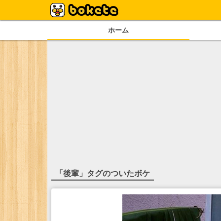
ホーム
「
後輩
」タグのついたボケ