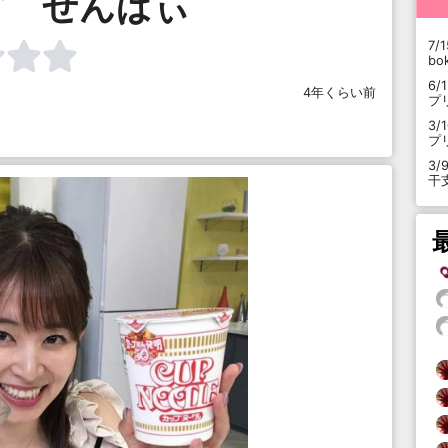
す せんぱぃ
7/1
b
6/
4年くらい前
プ
3/
プ
3/
干