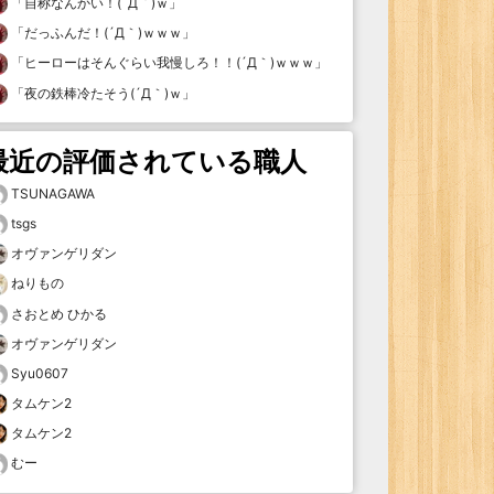
「
自称なんかい！(´Д｀)ｗ
」
「
だっふんだ！(´Д｀)ｗｗｗ
」
「
ヒーローはそんぐらい我慢しろ！！(´Д｀)ｗｗｗ
」
「
夜の鉄棒冷たそう(´Д｀)ｗ
」
最近の評価されている職人
TSUNAGAWA
tsgs
オヴァンゲリダン
ねりもの
さおとめ ひかる
オヴァンゲリダン
Syu0607
タムケン2
タムケン2
むー