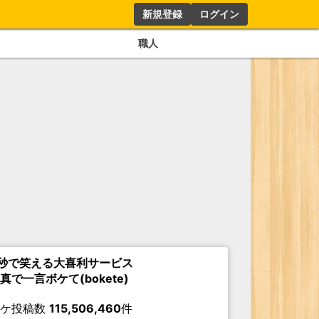
新規登録
ログイン
職人
秒で笑える大喜利サービス
真で一言ボケて(bokete)
ボケ投稿数
115,506,460
件