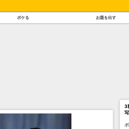
ボケる
お題を出す
3
写