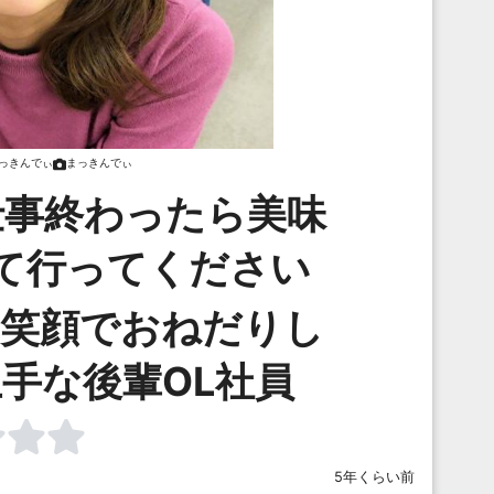
っきんでぃ
まっきんでぃ
仕事終わったら美味
て行ってください
イ笑顔でおねだりし
手な後輩OL社員
5年くらい前