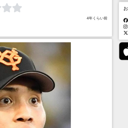
お
4年くらい前