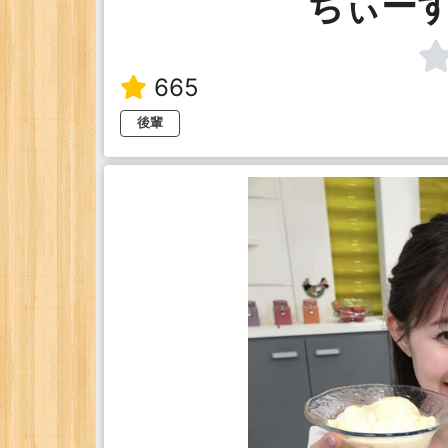
ちぃー
665
後輩