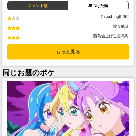
コメント順
星つけた順
Takeshing9296
佐々成政
藤島値上げ亡霊鳴海
もっと見る
同じお題のボケ