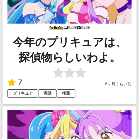
黒田藩
黒田藩
今年のプリキュアは、
探偵物らしいわよ。
7
6ヶ月くらい前
プリキュア
実話
後輩