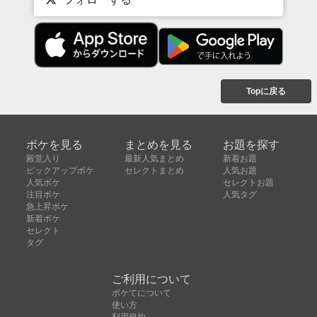
Topに戻る
ボケを見る
まとめを見る
お題を探す
殿堂入り
最新人気まとめ
新着お題
ピックアップボケ
セレクトまとめ
人気お題
人気ボケ
セレクトお題
注目ボケ
人気タグ
急上昇ボケ
新着ボケ
セレクト
タグ
ご利用について
ボケてについて
使い方
利用規約