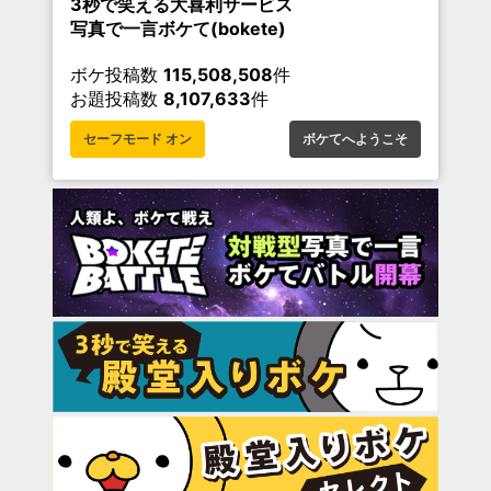
3秒で笑える大喜利サービス
写真で一言ボケて(bokete)
ボケ投稿数
115,508,508
件
お題投稿数
8,107,633
件
セーフモード オン
ボケてへようこそ