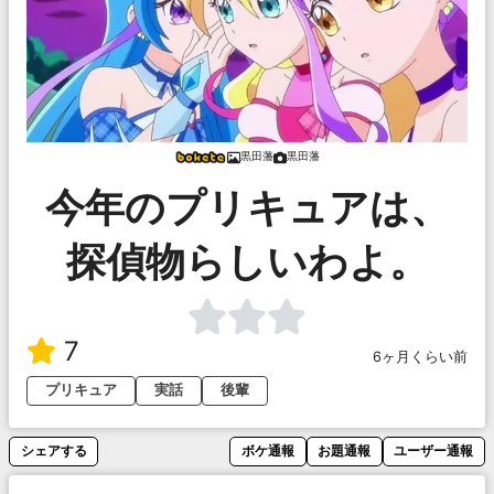
黒田藩
黒田藩
今年のプリキュアは、
探偵物らしいわよ。
7
6ヶ月くらい前
プリキュア
実話
後輩
シェアする
ボケ通報
お題通報
ユーザー通報