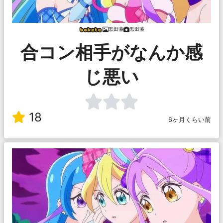
黒田藩
黒田藩
合コン相手がなんか感
じ悪い
18
6ヶ月くらい前