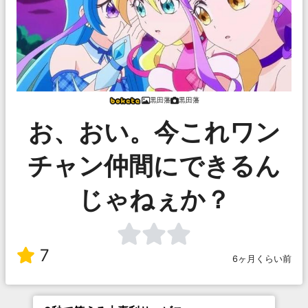
黒田藩
黒田藩
お、おい。今これワン
チャン仲間にできるん
じゃねぇか？
7
6ヶ月くらい前