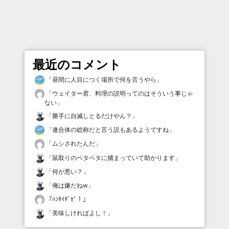
最近のコメント
「
昼間に人目につく場所で何を言うやら
」
「
ウェイター君、料理の説明ってのはそういう事じゃ
ない
」
「
勝手に自滅しとるだけやん？
」
「
連合体の総称だと言う説もあるようですね
」
「
ムシされたんだ
」
「
鼠取りのベタベタに捕まっていて助かります
」
「
何が悪い？
」
「
俺は嫌だねw
」
「
ﾊﾝﾀｲﾀﾞｾﾞ！
」
「
美味しければよし！
」