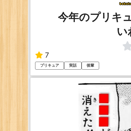
今年のプリキ
い
7
プリキュア
実話
後輩