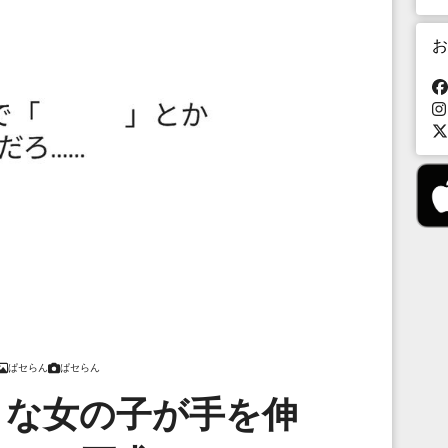
お
ぱセらん
ぱセらん
きな女の子が手を伸