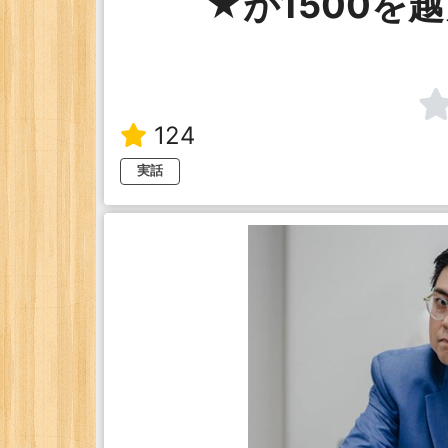
★が1500を
124
実話