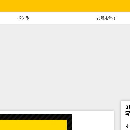
ボケる
お題を出す
3
写