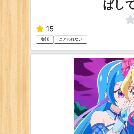
ばし
15
実話
ことわれない