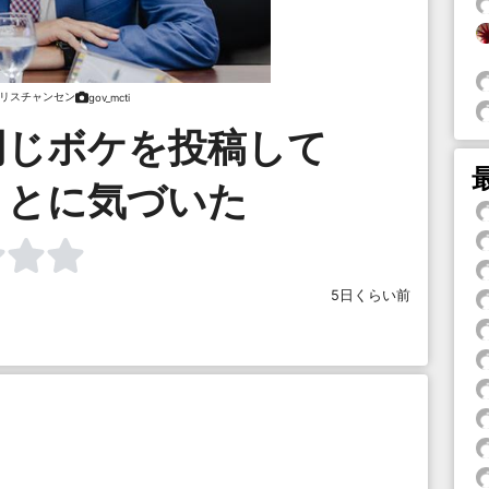
リスチャンセン
gov_mcti
同じボケを投稿して
ことに気づいた
5日くらい前