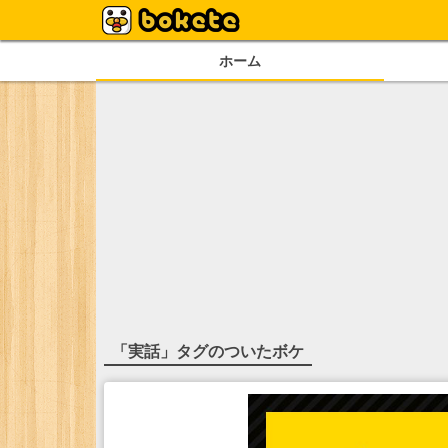
ホーム
「
実話
」タグのついたボケ