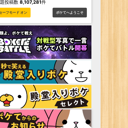
お題投稿数
8,107,281
件
セーフモード オン
ボケてへようこそ