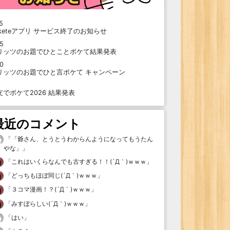
5
oketeアプリ サービス終了のお知らせ
15
リッツのお題でひとことボケて結果発表
10
リッツのお題でひと言ボケて キャンペーン
9
支でボケて2026 結果発表
最近のコメント
「
「爺さん、とうとうわからんようになってもうたん
やな」
」
「
これはいくらなんでも古すぎる！！(´Д｀)ｗｗｗ
」
「
どっちもほぼ同じ(´Д｀)ｗｗｗ
」
「
３コマ漫画！？(´Д｀)ｗｗｗ
」
「
みすぼらしい(´Д｀)ｗｗｗ
」
「
はい
」