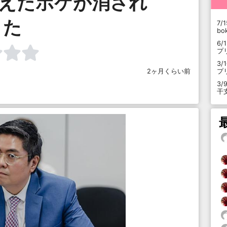
越えたボケが消され
た
7/1
b
6/
プ
3/
プ
2ヶ月くらい前
3/
干