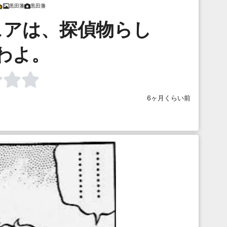
黒田藩
黒田藩
ュアは、探偵物らし
わよ。
6ヶ月くらい前