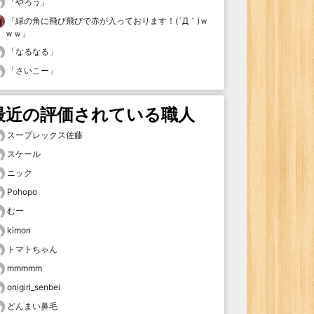
「
やろう
」
「
緑の角に飛び飛びで赤が入っております！(´Д｀)ｗ
ｗｗ
」
「
なるなる
」
「
さいこー
」
最近の評価されている職人
スープレックス佐藤
スケール
ニック
Pohopo
むー
kimon
トマトちゃん
mmmmm
onigiri_senbei
どんまい鼻毛