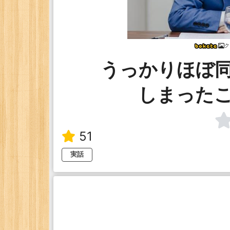
ク
うっかりほぼ
しまった
51
実話