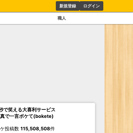
新規登録
ログイン
職人
秒で笑える大喜利サービス
真で一言ボケて(bokete)
ボケ投稿数
115,508,508
件