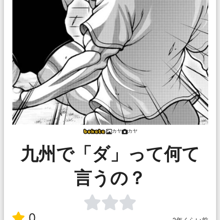
カヤ
カヤ
九州で「ダ」って何て
言うの？
0