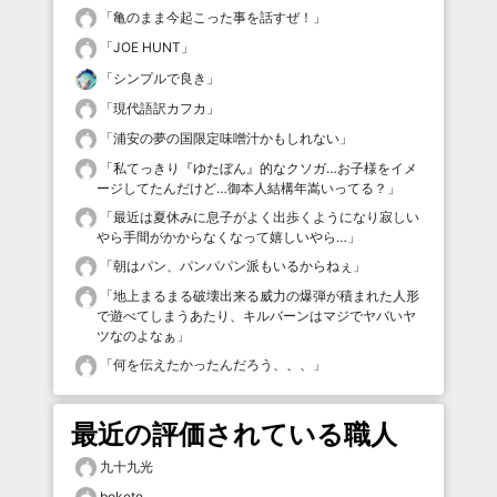
「
亀のまま今起こった事を話すぜ！
」
「
JOE HUNT
」
「
シンプルで良き
」
「
現代語訳カフカ
」
「
浦安の夢の国限定味噌汁かもしれない
」
「
私てっきり『ゆたぼん』的なクソガ…お子様をイメ
ージしてたんだけど…御本人結構年嵩いってる？
」
「
最近は夏休みに息子がよく出歩くようになり寂しい
やら手間がかからなくなって嬉しいやら…
」
「
朝はパン、パンパパン派もいるからねぇ
」
「
地上まるまる破壊出来る威力の爆弾が積まれた人形
で遊べてしまうあたり、キルバーンはマジでヤバいヤ
ツなのよなぁ
」
「
何を伝えたかったんだろう、、、
」
最近の評価されている職人
九十九光
bokete