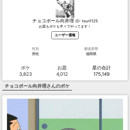
チョコボール向井理
ID:
tsun1125
お題もボケも半々でやってます！
ユーザー通報
性別
都道府県
男性
福岡県
ボケ
お題
星の合計
3,823
4,012
175,149
チョコボール向井理
さんのボケ