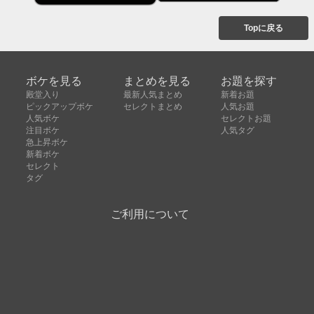
Topに戻る
ボケを見る
まとめを見る
お題を探す
殿堂入り
最新人気まとめ
新着お題
ピックアップボケ
セレクトまとめ
人気お題
人気ボケ
セレクトお題
注目ボケ
人気タグ
急上昇ボケ
新着ボケ
セレクト
タグ
ご利用について
ボケてについて
使い方
利用規約
よくある質問
クッキーの利用について
お問い合わせ
広告掲載について
運営会社