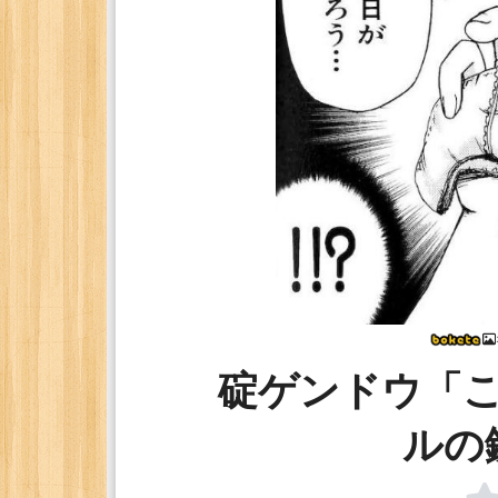
碇ゲンドウ「
ルの