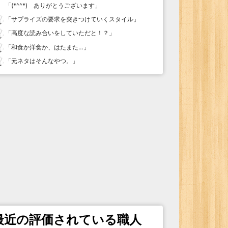
「
(*^^*) ありがとうございます
」
「
サプライズの要求を突きつけていくスタイル
」
「
高度な読み合いをしていただと！？
」
「
和食か洋食か、はたまた…
」
「
元ネタはそんなやつ。
」
最近の評価されている職人