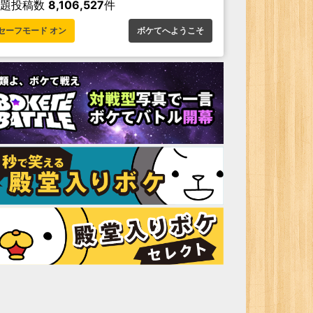
お題投稿数
8,106,527
件
セーフモード オン
ボケてへようこそ