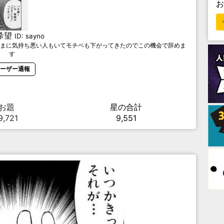
希望
ID:
sayno
まに気持ち悪い人もいてモチベも下がってきたのでこの機会で辞めま
す
ーザー通報
お題
星の合計
9,721
9,551