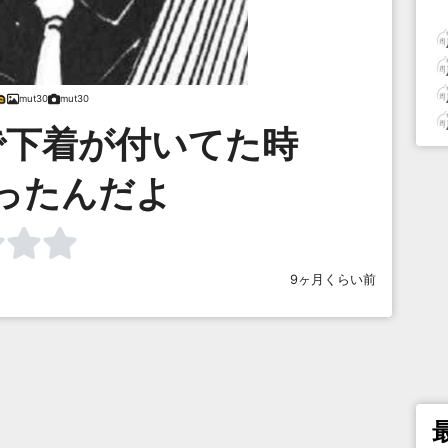
mut30
mut30
で下着が付いてた時
ったんだよ
9ヶ月くらい前