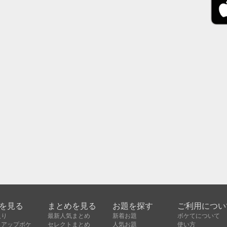
を見る
まとめを見る
お題を探す
ご利用につい
入り
最新人気まとめ
新着お題
ボケてについて
クアップボケ
セレクトまとめ
人気お題
使い方