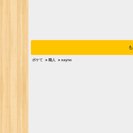
も
ボケて
>
職人
>
sayno