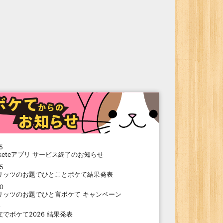
5
oketeアプリ サービス終了のお知らせ
15
リッツのお題でひとことボケて結果発表
10
リッツのお題でひと言ボケて キャンペーン
9
支でボケて2026 結果発表