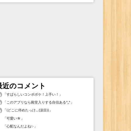
最近のコメント
「
すばらしいコンボボケ！上手い！
」
「
このアプリなら殿堂入りする自信ある^_^
」
「
(どこに停めたっけ…(涙目))
」
「
可愛い☆
」
「
心配なんだよね✨
」