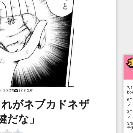
7/1
オロロ昆布
オロロ昆布
b
6/
これがネブカドネザ
プ
3/
鍵だな」
プ
3/
干