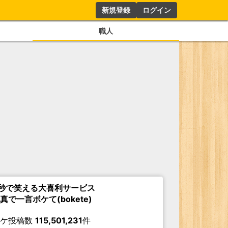
新規登録
ログイン
職人
秒で笑える大喜利サービス
真で一言ボケて(bokete)
ボケ投稿数
115,501,231
件