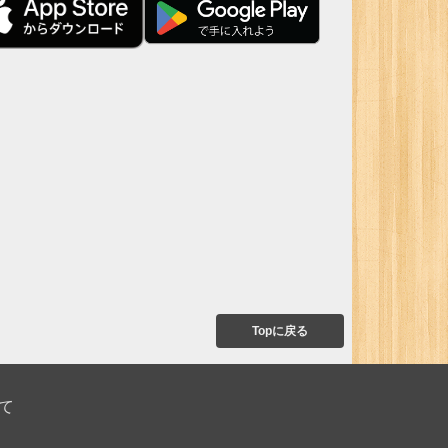
Topに戻る
て