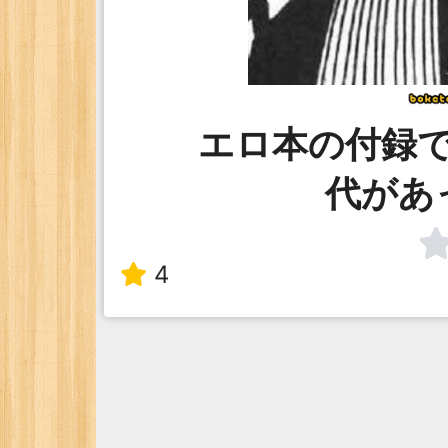
エロ本の付録
代があ
4