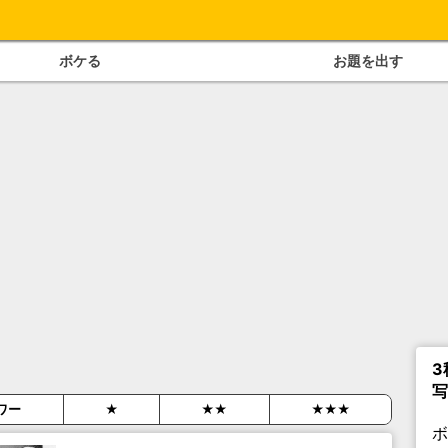
ボケる
お題を出す
3
写
ワー
★
★★
★★★