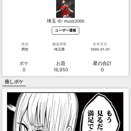
埼玉
ID:
music2000
ユーザー通報
性別
都道府県
生年月日
男性
埼玉県
1900.01.01
ボケ
お題
星の合計
0
16,950
0
推しボケ