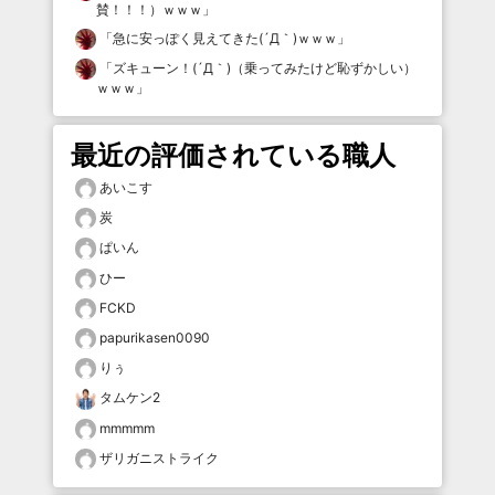
賛！！！）ｗｗｗ
」
「
急に安っぽく見えてきた(´Д｀)ｗｗｗ
」
「
ズキューン！(´Д｀)（乗ってみたけど恥ずかしい）
ｗｗｗ
」
最近の評価されている職人
あいこす
炭
ぱいん
ひー
FCKD
papurikasen0090
りぅ
タムケン2
mmmmm
ザリガニストライク