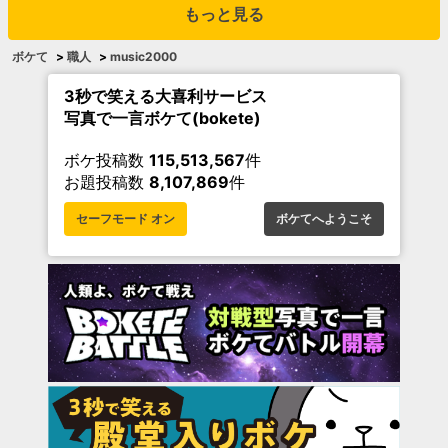
もっと見る
ボケて
>
職人
>
music2000
3秒で笑える大喜利サービス
写真で一言ボケて(bokete)
ボケ投稿数
115,513,567
件
お題投稿数
8,107,869
件
セーフモード オン
ボケてへようこそ