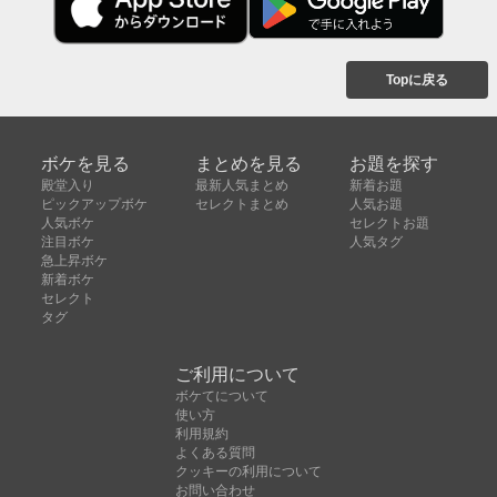
Topに戻る
ボケを見る
まとめを見る
お題を探す
殿堂入り
最新人気まとめ
新着お題
ピックアップボケ
セレクトまとめ
人気お題
人気ボケ
セレクトお題
注目ボケ
人気タグ
急上昇ボケ
新着ボケ
セレクト
タグ
ご利用について
ボケてについて
使い方
利用規約
よくある質問
クッキーの利用について
お問い合わせ