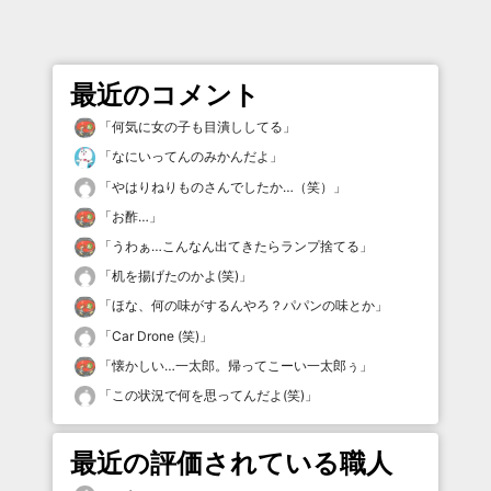
最近のコメント
「
何気に女の子も目潰ししてる
」
「
なにいってんのみかんだよ
」
「
やはりねりものさんでしたか…（笑）
」
「
お酢…
」
「
うわぁ…こんなん出てきたらランプ捨てる
」
「
机を揚げたのかよ(笑)
」
「
ほな、何の味がするんやろ？パパンの味とか
」
「
Car Drone (笑)
」
「
懐かしい…一太郎。帰ってこーい一太郎ぅ
」
「
この状況で何を思ってんだよ(笑)
」
最近の評価されている職人