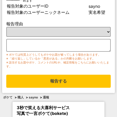
めます
報告対象のユーザーID
sayno
報告対象のユーザーニックネーム
実名希望
報告理由
※ ボケては性質上どうしてもボケやお題が被ってしまう場合があります。
※ 「繰り返し」しているか「悪意がある」かの判断をお願いします。
※ 該当するお題やボケ、コメントのURLや、補足情報をこちらにお願いいたしま
す。
報告する
ボケて
>
職人
>
sayno
>
通報
3秒で笑える大喜利サービス
写真で一言ボケて(bokete)