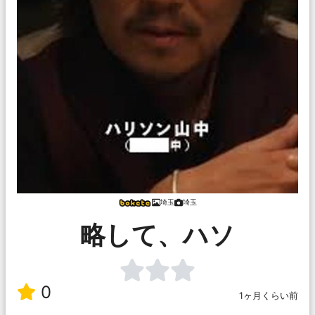
埼玉
埼玉
略して、ハソ
0
1ヶ月くらい前