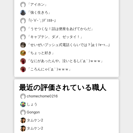
「
アイホン
」
「
強く生きろ
」
「
(-∀-`; )ﾃﾞｽﾖﾈｰ
」
「
うそつくな！話は便座をあげてからだ
」
「
キャプテン、ダメ、ゼッタイ！
」
「
せいぜいプッシュ式電話くらいでは？|д･) ｿｫｰｯ…
」
「
ちょっと好き
」
「
なにがあったんや。泣いとるし(´д｀)ｗｗｗ
」
「
ころんにゃ(´д｀)ｗｗｗ
」
最近の評価されている職人
chomechome0216
しょう
Gongon
タムケン2
タムケン2