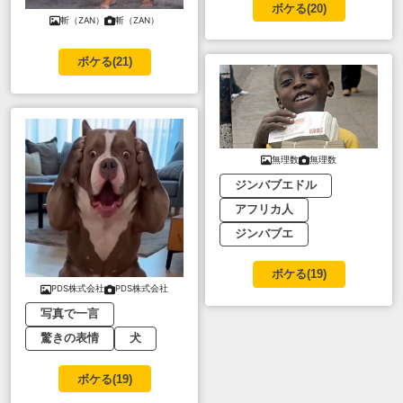
ボケる(
20
)
斬（ZAN）
斬（ZAN）
ボケる(
21
)
無理数
無理数
ジンバブエドル
アフリカ人
ジンバブエ
ボケる(
19
)
PDS株式会社
PDS株式会社
写真で一言
驚きの表情
犬
ボケる(
19
)