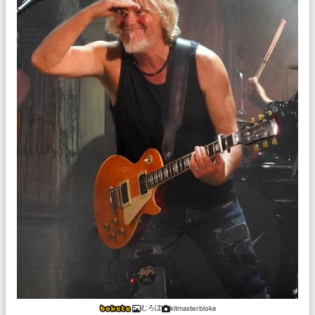
むろぼ
kitmasterbloke