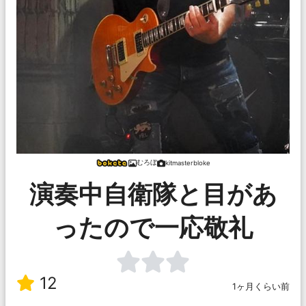
むろぼ
kitmasterbloke
演奏中自衛隊と目があ
ったので一応敬礼
12
1ヶ月くらい前