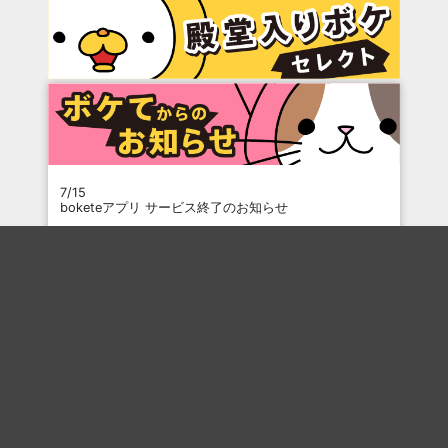
7/15
boketeアプリ サービス終了のお知らせ
6/15
プリッツのお題でひとことボケて結果発表
3/10
プリッツのお題でひと言ボケて キャンペーン
3/9
干支でボケて2026 結果発表