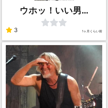
ウホッ！いい男…
3
1ヶ月くらい前