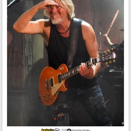
むろぼ
kitmasterbloke