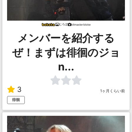
むろぼ
kitmasterbloke
メンバーを紹介する
ぜ！まずは徘徊のジョ
n...
3
1ヶ月くらい前
徘徊