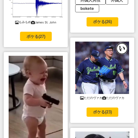
外国人男性
外国人
bokete
ボケる(
26
)
もみもめ
James St. John
ボケる(
27
)
ただのヴァカ
ただのヴァカ
ボケる(
23
)