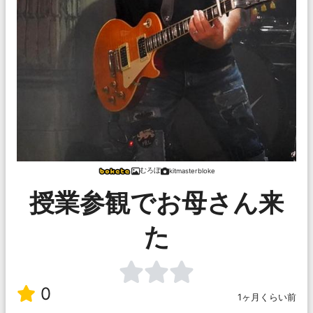
むろぼ
kitmasterbloke
授業参観でお母さん来
た
0
1ヶ月くらい前