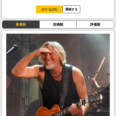
ボケる(
28
)
通報する
新着順
投稿順
評価順