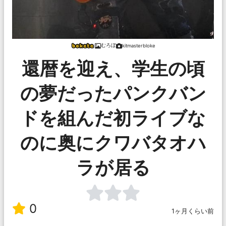
むろぼ
kitmasterbloke
還暦を迎え、学生の頃
の夢だったパンクバン
ドを組んだ初ライブな
のに奥にクワバタオハ
ラが居る
0
1ヶ月くらい前