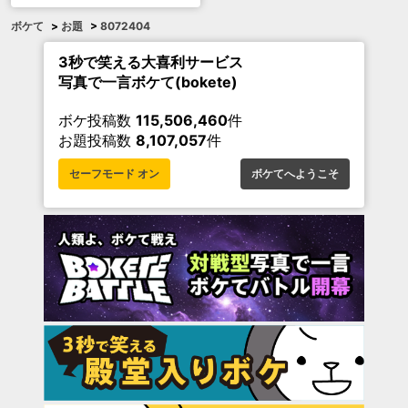
ボケて
>
お題
>
8072404
3秒で笑える大喜利サービス
写真で一言ボケて(bokete)
ボケ投稿数
115,506,460
件
お題投稿数
8,107,057
件
セーフモード オン
ボケてへようこそ