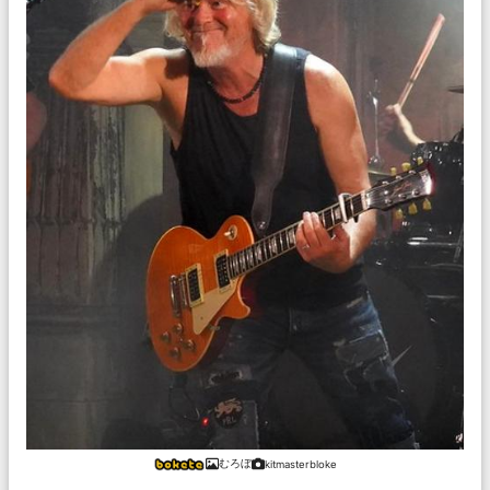
むろぼ
kitmasterbloke