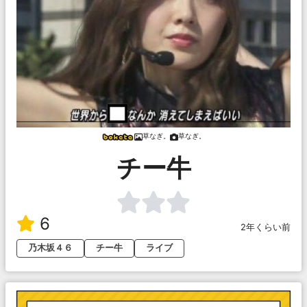
草なぎ。
草なぎ。
チー牛
6
2年くらい前
乃木坂４６
チー牛
ライブ