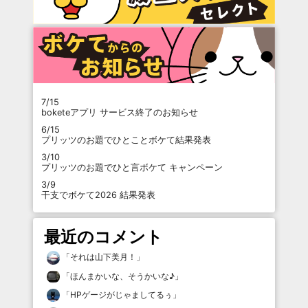
7/15
boketeアプリ サービス終了のお知らせ
6/15
プリッツのお題でひとことボケて結果発表
3/10
プリッツのお題でひと言ボケて キャンペーン
3/9
干支でボケて2026 結果発表
最近のコメント
「
それは山下美月！
」
「
ほんまかいな、そうかいな♪
」
「
HPゲージがじゃましてるぅ
」