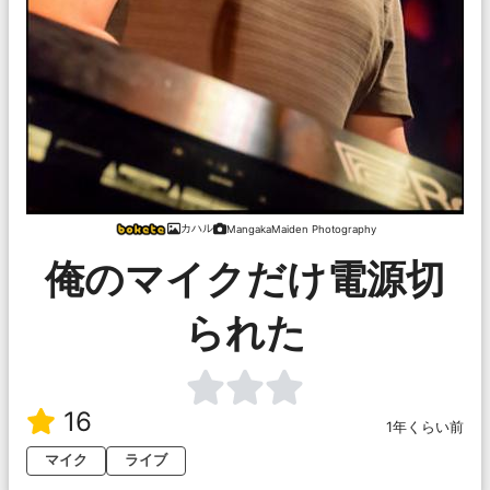
カハル
MangakaMaiden Photography
俺のマイクだけ電源切
られた
16
1年くらい前
マイク
ライブ