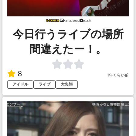
kamadango
p_a_h
今日行うライブの場所
間違えたー！。
8
1年くらい前
アイドル
ライブ
大失態