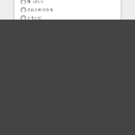
海（かい）
さおとめ ひかる
トモシビ
おすすめのボケを毎日お届け
いいね！する
フォローする
フォローする
Topに戻る
ボケを見る
まとめを見る
お題を探す
殿堂入り
最新人気まとめ
新着お題
ピックアップボケ
セレクトまとめ
人気お題