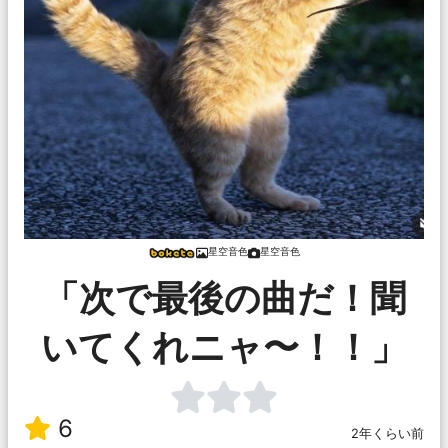
星空音色
星空音色
「次で最後の曲だ！聞
いてくれニャ〜！！」
6
2年くらい前