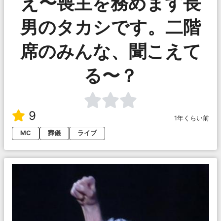
え〜喪主を務めます長
男のタカシです。二階
席のみんな、聞こえて
る〜？
9
1年くらい前
MC
葬儀
ライブ