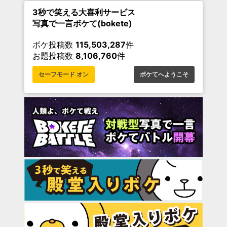
3秒で笑える大喜利サービス
写真で一言ボケて(bokete)
ボケ投稿数
115,503,287
件
お題投稿数
8,106,760
件
セーフモード オン
ボケてへようこそ