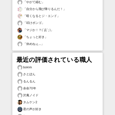
「
やがて縮む
」
「
自分から飛び降りるんだ！
」
「
暗くなるとジ・エンド
」
「
叩けボンゴ
」
「
マジか！？(´Д`; )
」
「
ちょっと好き
」
「
休めねぇ…
」
最近の評価されている職人
bokkk
さとぽん
るんるん
余命70年
沢庵ノイド
タムケン2
君の声が好き