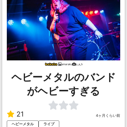
amaraku
p_a_h
ヘビーメタルのバンド
がヘビーすぎる
21
4ヶ月くらい前
ヘビーメタル
ライブ