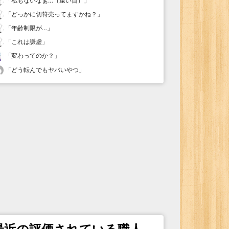
「
私もないなぁ…（遠い目）
」
「
どっかに切符売ってますかね？
」
「
年齢制限が…
」
「
これは謙虚
」
「
変わってのか？
」
「
どう転んでもヤバいやつ
」