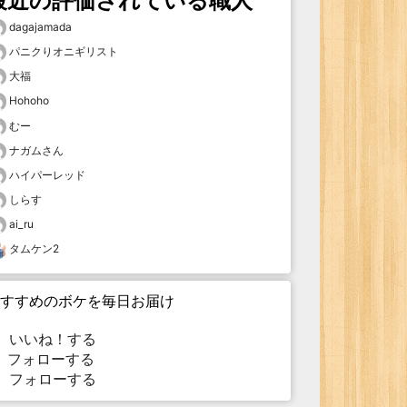
最近の評価されている職人
dagajamada
パニクりオニギリスト
大福
Hohoho
むー
ナガムさん
ハイパーレッド
しらす
ai_ru
タムケン2
すすめのボケを毎日お届け
いいね！する
フォローする
フォローする