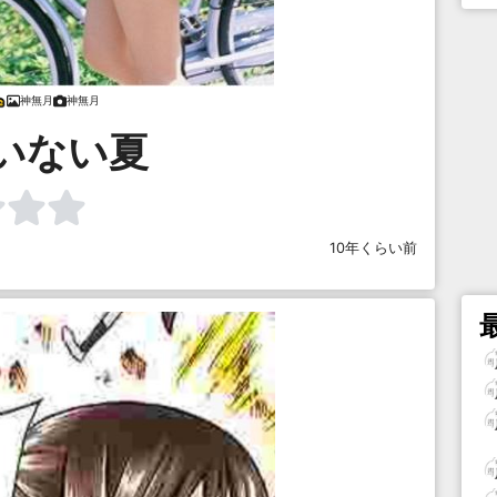
神無月
神無月
いない夏
10年くらい前