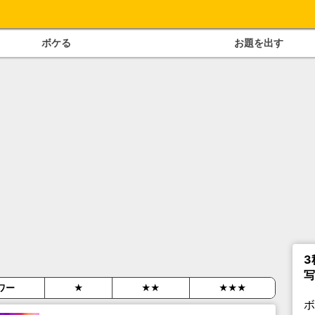
ボケる
お題を出す
3
写
ワー
★
★★
★★★