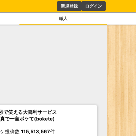
新規登録
ログイン
職人
秒で笑える大喜利サービス
真で一言ボケて(bokete)
ボケ投稿数
115,513,567
件