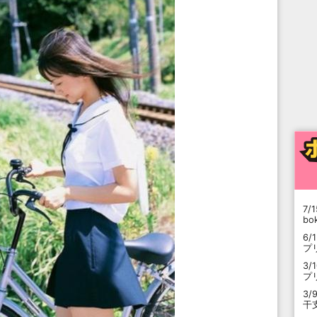
7/1
b
6/
プ
3/
プ
3/
干