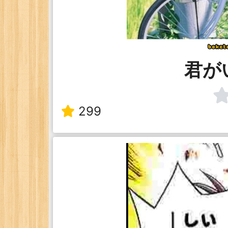
君が
299