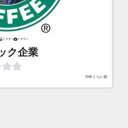
メタモン
メタモン
ック企業
10年くらい前