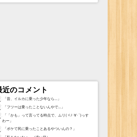
最近のコメント
「
昔、イルカに乗った少年なら…
」
「
フツーは乗ったことないんやで…
」
「
「かも」って言ってる時点で、ムリ(ヾﾉ･∀･`)っす
わー
」
「
ボケて民に乗ったことあるやついんの？
」