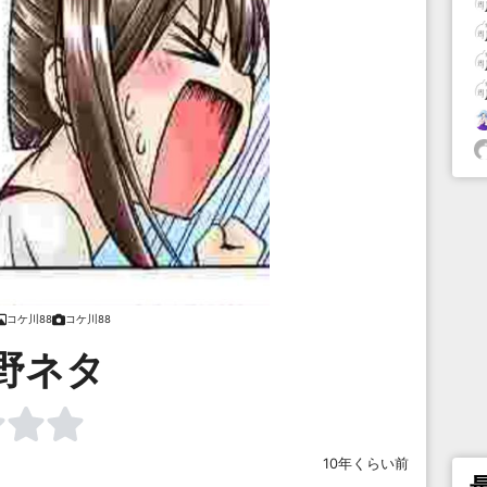
コケ川88
コケ川88
野ネタ
10年くらい前