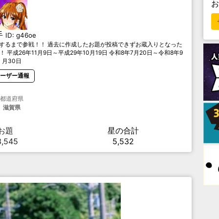
手
ID:
g46oe
！！終了するまで参戦！！ 過去に作成したお題が投稿できずお蔵入りとなった
成26年11月9日～平成29年10月19日 令和8年7月20日～令和8年9
月30日
ーザー通報
都道府県
滋賀県
お題
星の合計
3,545
5,532