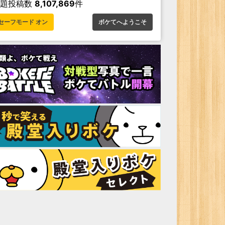
お題投稿数
8,107,869
件
セーフモード オン
ボケてへようこそ