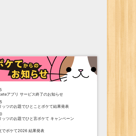
5
oketeアプリ サービス終了のお知らせ
15
リッツのお題でひとことボケて結果発表
10
リッツのお題でひと言ボケて キャンペーン
9
支でボケて2026 結果発表