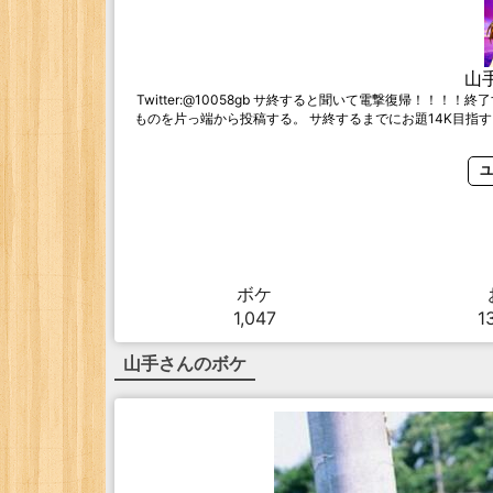
山
Twitter:@10058gb サ終すると聞いて電撃復帰！！
ものを片っ端から投稿する。 サ終するまでにお題14K目指す！ 平
ユ
ボケ
1,047
1
山手
さんのボケ