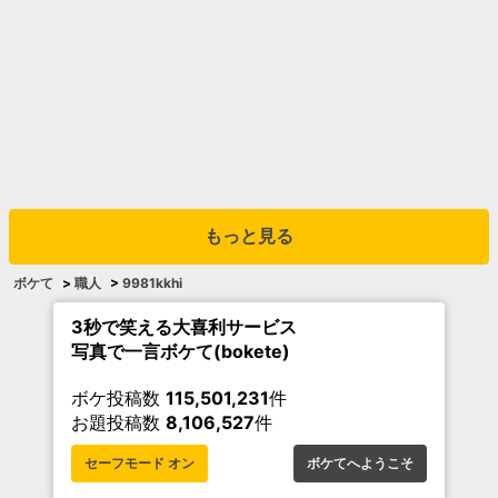
もっと見る
ボケて
>
職人
>
9981kkhi
3秒で笑える大喜利サービス
写真で一言ボケて(bokete)
ボケ投稿数
115,501,231
件
お題投稿数
8,106,527
件
セーフモード オン
ボケてへようこそ