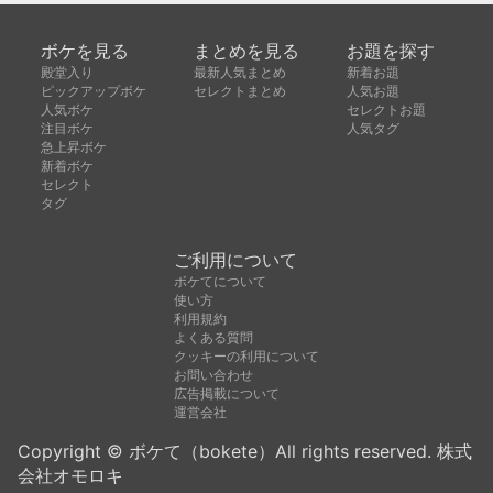
ボケを見る
まとめを見る
お題を探す
殿堂入り
最新人気まとめ
新着お題
ピックアップボケ
セレクトまとめ
人気お題
人気ボケ
セレクトお題
注目ボケ
人気タグ
急上昇ボケ
新着ボケ
セレクト
タグ
ご利用について
ボケてについて
使い方
利用規約
よくある質問
クッキーの利用について
お問い合わせ
広告掲載について
運営会社
Copyright © ボケて（bokete）All rights reserved. 株式
会社オモロキ