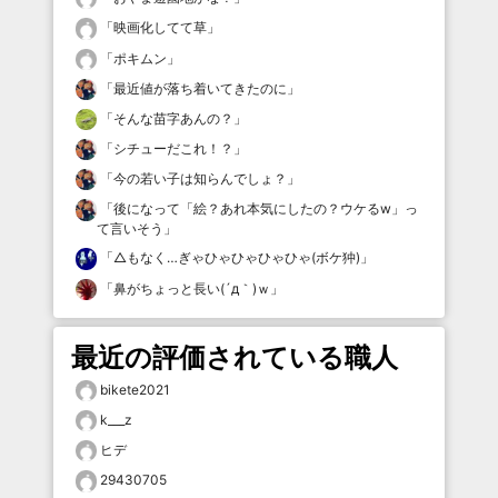
「
映画化してて草
」
「
ポキムン
」
「
最近値が落ち着いてきたのに
」
「
そんな苗字あんの？
」
「
シチューだこれ！？
」
「
今の若い子は知らんでしょ？
」
「
後になって「絵？あれ本気にしたの？ウケるw」っ
て言いそう
」
「
△もなく…ぎゃひゃひゃひゃひゃ(ボケ狆)
」
「
鼻がちょっと長い(´д｀)ｗ
」
最近の評価されている職人
bikete2021
k___z
ヒデ
29430705