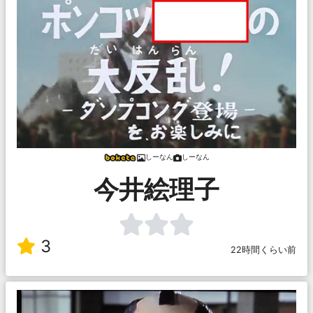
しーなん
しーなん
今井絵理子
3
22時間くらい前