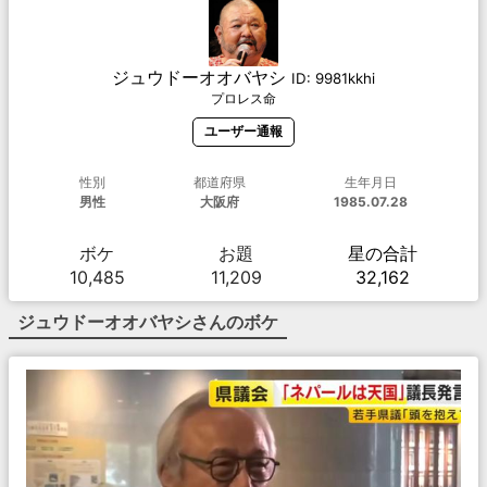
ジュウドーオオバヤシ
ID:
9981kkhi
プロレス命
ユーザー通報
性別
都道府県
生年月日
男性
大阪府
1985.07.28
ボケ
お題
星の合計
10,485
11,209
32,162
ジュウドーオオバヤシ
さんのボケ