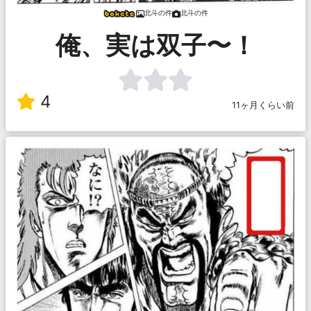
北斗の件
北斗の件
俺、実は双子〜！
4
11ヶ月くらい前