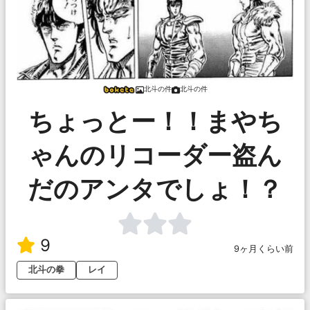
北斗の件
北斗の件
ちょっとー！！まやち
ゃんのリコーダー盗ん
だのアンタでしょ！？
9
9ヶ月くらい前
北斗の拳
レイ