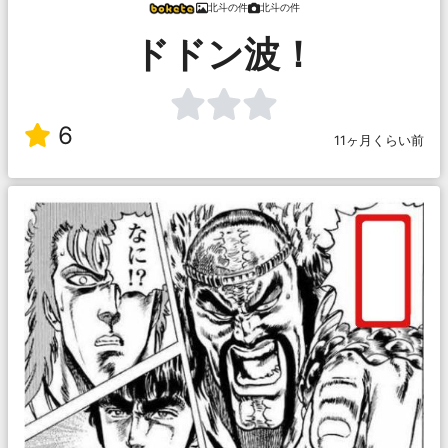
北斗の件
北斗の件
ドドン波！
6
11ヶ月くらい前