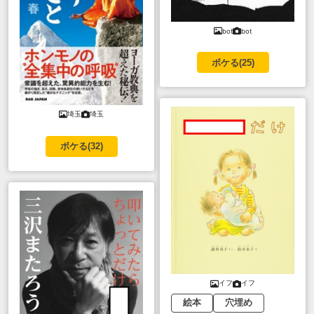
bot
bot
ボケる(
25
)
埼玉
埼玉
ボケる(
32
)
イフ
イフ
絵本
穴埋め