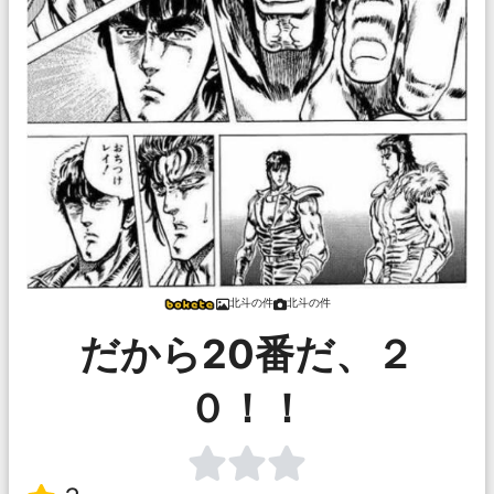
北斗の件
北斗の件
だから20番だ、２
０！！