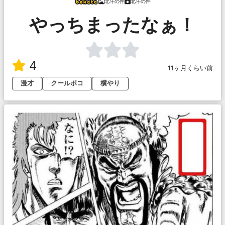
北斗の件
北斗の件
やっちまったなぁ！
4
11ヶ月くらい前
漫才
クールポコ
横やり