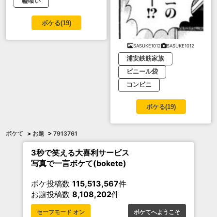
嘘喰い
ボケる(
19
)
SASUKE1012
SASUKE1012
浦安鉄筋家族
ビニール袋
コンビニ
ボケる(
19
)
ボケて
>
お題
>
7913761
3秒で笑える大喜利サービス
写真で一言ボケて(bokete)
ボケ投稿数
115,513,567
件
お題投稿数
8,108,202
件
セーフモード オン
ボケてへようこそ