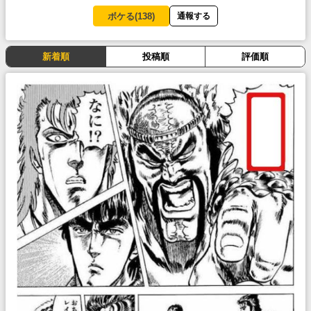
ボケる(
138
)
通報する
新着順
投稿順
評価順