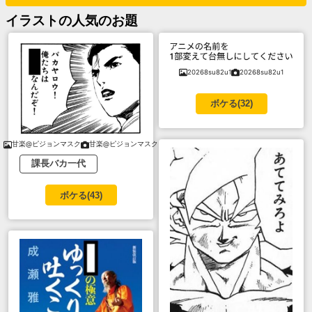
イラスト
の人気のお題
20268su82u1
20268su82u1
ボケる(
32
)
甘楽@ピジョンマスク
甘楽@ピジョンマスク
課長バカ一代
ボケる(
43
)