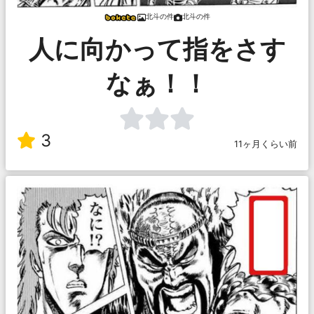
北斗の件
北斗の件
人に向かって指をさす
なぁ！！
3
11ヶ月くらい前