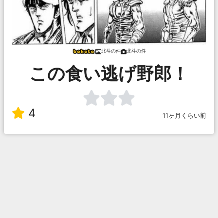
北斗の件
北斗の件
この食い逃げ野郎！
4
11ヶ月くらい前