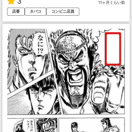
3
11ヶ月くらい前
店番
タバコ
コンビニ店員