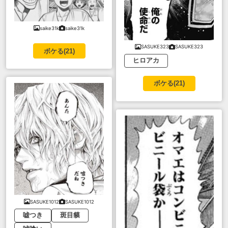
saike31k
saike31k
SASUKE323
SASUKE323
ボケる(
21
)
ヒロアカ
ボケる(
21
)
SASUKE1012
SASUKE1012
嘘つき
斑目貘