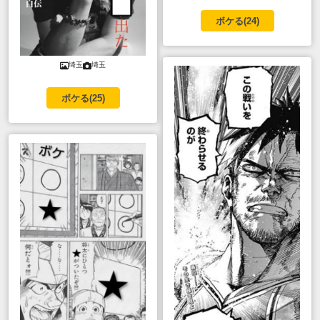
ボケる(
24
)
埼玉
埼玉
ボケる(
25
)