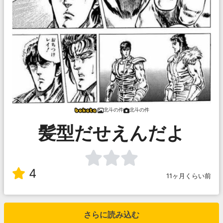
北斗の件
北斗の件
髪型だせえんだよ
4
11ヶ月くらい前
さらに読み込む