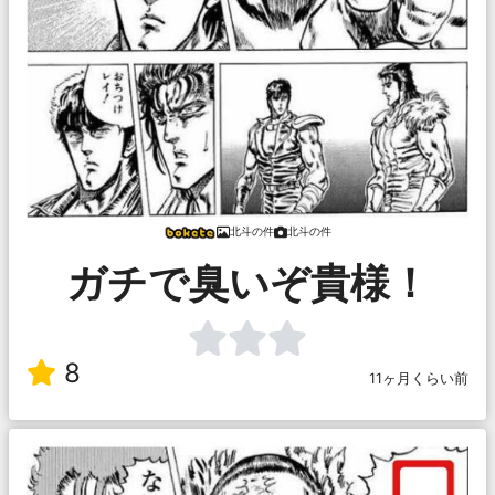
北斗の件
北斗の件
ガチで臭いぞ貴様！
8
11ヶ月くらい前