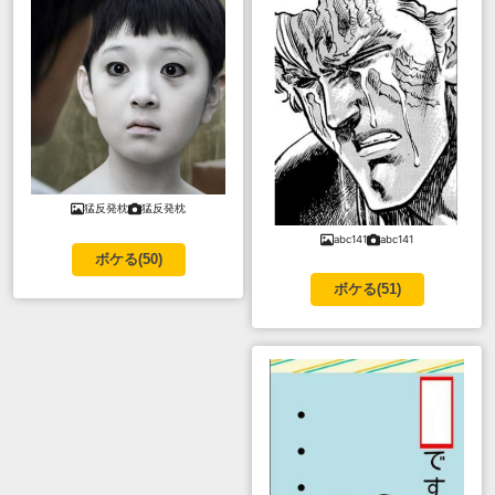
猛反発枕
猛反発枕
abc141
abc141
ボケる(
50
)
ボケる(
51
)