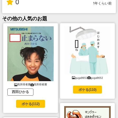
0
1年くらい前
その他
の人気のお題
guga9652
guga9652
高所得者層
高所得者層
ボケる(
110
)
西田ひかる
ボケる(
112
)