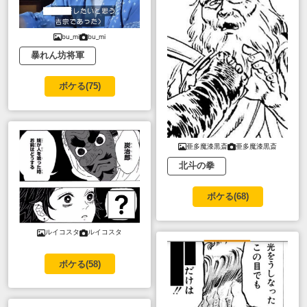
bu_mi
bu_mi
暴れん坊将軍
ボケる(
75
)
亜多魔漆黒斎
亜多魔漆黒斎
北斗の拳
ボケる(
68
)
ルイコスタ
ルイコスタ
ボケる(
58
)