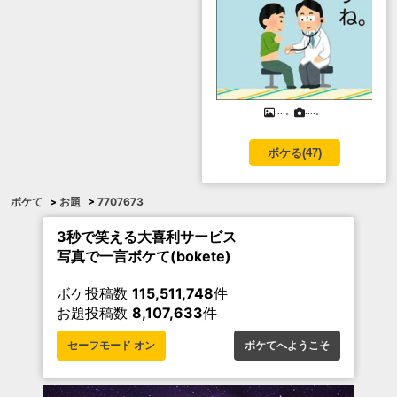
....。
....。
ボケる(
47
)
ボケて
>
お題
>
7707673
3秒で笑える大喜利サービス
写真で一言ボケて(bokete)
ボケ投稿数
115,511,748
件
お題投稿数
8,107,633
件
セーフモード オン
ボケてへようこそ