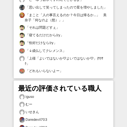
「
思い出して笑ってしまったので星を増やしました
」
「
まこと「人の事言えるのか？今日は帰るか…」 美
奈子「何なのよ（怒）」
」
「
それは問題どすぇ
」
「
寝てるだけだから(ry
」
「
恰好だけなら(ry
」
「
↓成仏してクレメンス
」
「
上様「よいではないか♡よいではないか♡」(ｻｸｻ
ｸ
」
「
どれもいらないよー
」
最近の評価されている職人
iguso
むー
いせきん
Daredevil703