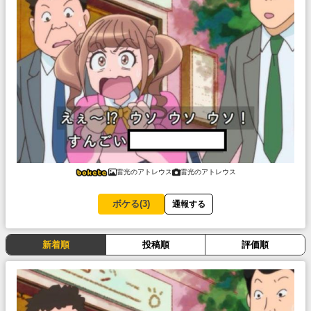
雷光のアトレウス
雷光のアトレウス
ボケる(
3
)
通報する
新着順
投稿順
評価順