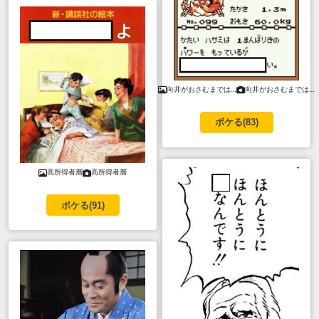
向井がおさむまでは…
向井がおさむまでは…
ボケる(
83
)
高所得者層
高所得者層
ボケる(
91
)