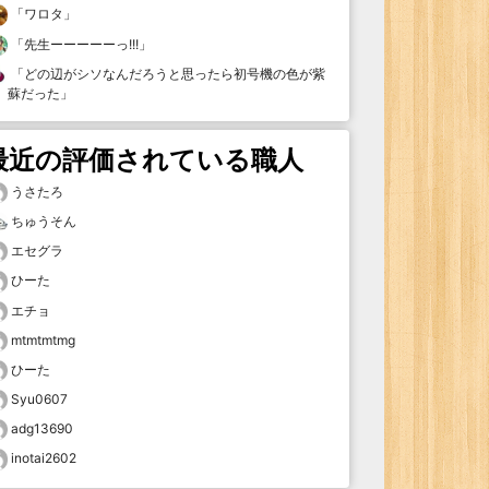
「
ワロタ
」
「
先生ーーーーーっ!!!
」
「
どの辺がシソなんだろうと思ったら初号機の色が紫
蘇だった
」
最近の評価されている職人
うさたろ
ちゅうそん
エセグラ
ひーた
エチョ
mtmtmtmg
ひーた
Syu0607
adg13690
inotai2602