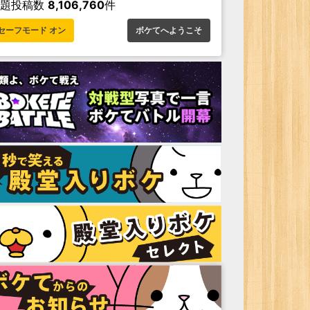
お題投稿数
8,106,760
件
セーフモード オン
ボケてへようこそ