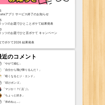
5
oketeアプリ サービス終了のお知らせ
15
リッツのお題でひとことボケて結果発表
10
リッツのお題でひと言ボケて キャンペーン
9
支でボケて2026 結果発表
最近のコメント
「
やがて縮む
」
「
自分から飛び降りるんだ！
」
「
暗くなるとジ・エンド
」
「
叩けボンゴ
」
「
マジか！？(´Д`; )
」
「
ちょっと好き
」
「
休めねぇ…
」