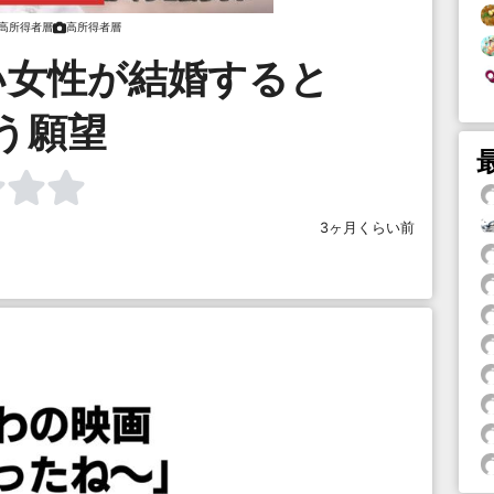
高所得者層
高所得者層
い女性が結婚すると
う願望
3ヶ月くらい前