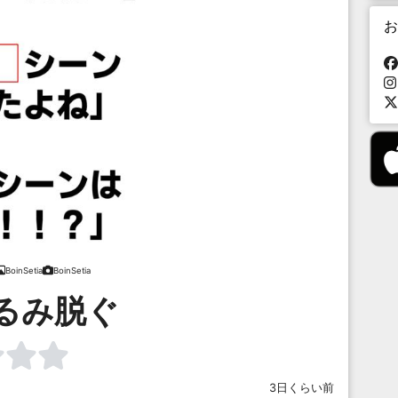
お
BoinSetia
BoinSetia
るみ脱ぐ
3日くらい前