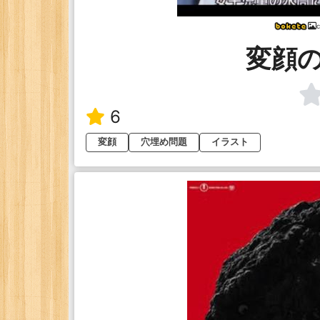
変顔
6
変顔
穴埋め問題
イラスト