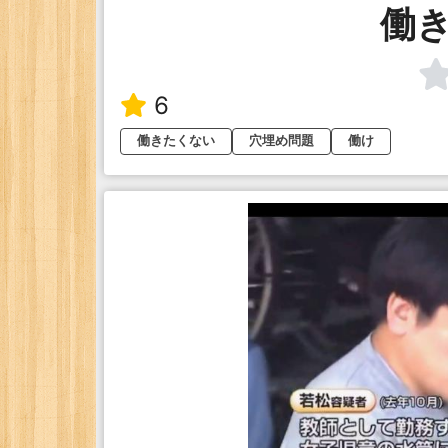
働
6
働きたくない
穴埋め問題
働け