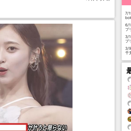
7/1
b
6/
プ
3/
プ
3/
干