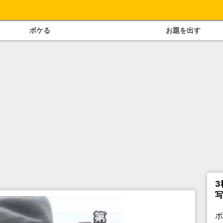
ボケる
お題を出す
3
写