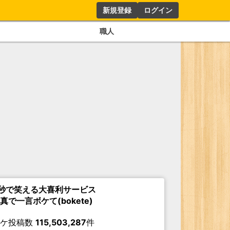
新規登録
ログイン
職人
秒で笑える大喜利サービス
真で一言ボケて(bokete)
ボケ投稿数
115,503,287
件