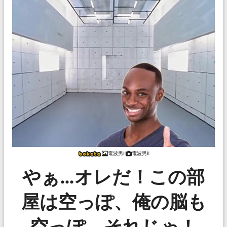
電波男Ⅱ
電波男Ⅱ
やぁ…オレだ！この部
屋は空っぽ、俺の脳も
空っぽ、それじゃ！