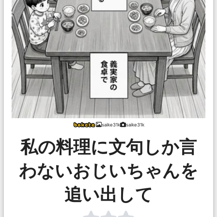
saike31k
saike31k
私の料理に文句しか言
わないおじいちゃんを
追い出して