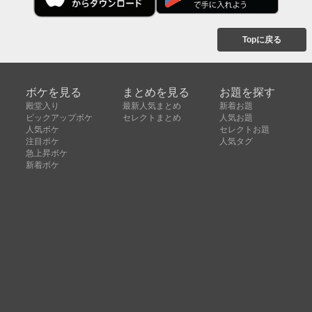
Topに戻る
ボケを見る
まとめを見る
お題を探す
殿堂入り
最新人気まとめ
新着お題
ピックアップボケ
セレクトまとめ
人気お題
人気ボケ
セレクトお題
注目ボケ
人気タグ
急上昇ボケ
新着ボケ
セレクト
タグ
ご利用について
ボケてについて
使い方
利用規約
よくある質問
クッキーの利用について
お問い合わせ
広告掲載について