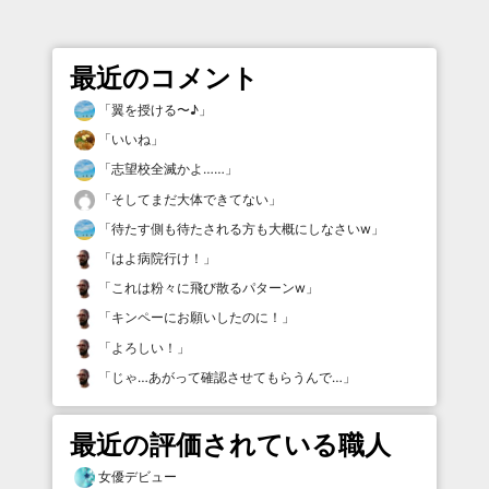
最近のコメント
「
翼を授ける〜♪
」
「
いいね
」
「
志望校全滅かよ……
」
「
そしてまだ大体できてない
」
「
待たす側も待たされる方も大概にしなさいw
」
「
はよ病院行け！
」
「
これは粉々に飛び散るパターンw
」
「
キンペーにお願いしたのに！
」
「
よろしい！
」
「
じゃ…あがって確認させてもらうんで…
」
最近の評価されている職人
女優デビュー