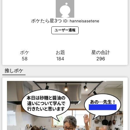
ボケたら星3つ
ID:
hanneisasetene
ユーザー通報
ボケ
お題
星の合計
58
184
296
推しボケ