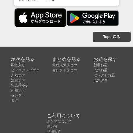
Topに戻る
ボケを見る
まとめを見る
お題を探す
殿堂入り
最新人気まとめ
新着お題
ピックアップボケ
セレクトまとめ
人気お題
人気ボケ
セレクトお題
注目ボケ
人気タグ
急上昇ボケ
新着ボケ
セレクト
タグ
ご利用について
ボケてについて
使い方
利用規約