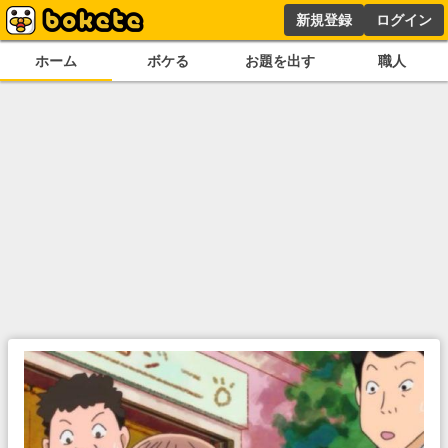
新規登録
ログイン
ホーム
ボケる
お題を出す
職人