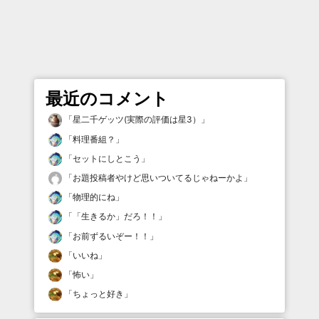
最近のコメント
「
星二千ゲッツ(実際の評価は星3）
」
「
料理番組？
」
「
セットにしとこう
」
「
お題投稿者やけど思いついてるじゃねーかよ
」
「
物理的にね
」
「
「生きるか」だろ！！
」
「
お前ずるいぞー！！
」
「
いいね
」
「
怖い
」
「
ちょっと好き
」