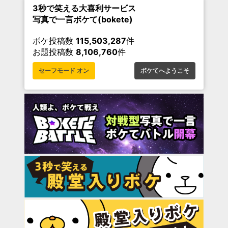
3秒で笑える大喜利サービス
写真で一言ボケて(bokete)
ボケ投稿数
115,503,287
件
お題投稿数
8,106,760
件
セーフモード オン
ボケてへようこそ