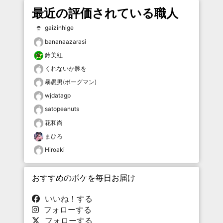
最近の評価されている職人
gaizinhige
bananaazarasi
鈴美紅
くれないか豚を
暴愚男(ボーグマン)
wjdatagp
satopeanuts
花和尚
まひろ
Hiroaki
おすすめのボケを毎日お届け
いいね！する
フォローする
フォローする