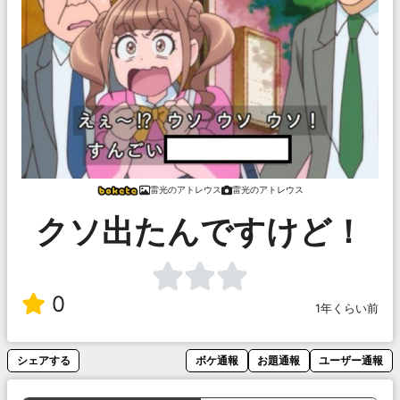
雷光のアトレウス
雷光のアトレウス
クソ出たんですけど！
0
1年くらい前
シェアする
ボケ通報
お題通報
ユーザー通報