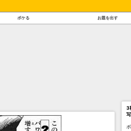
ボケる
お題を出す
3
写