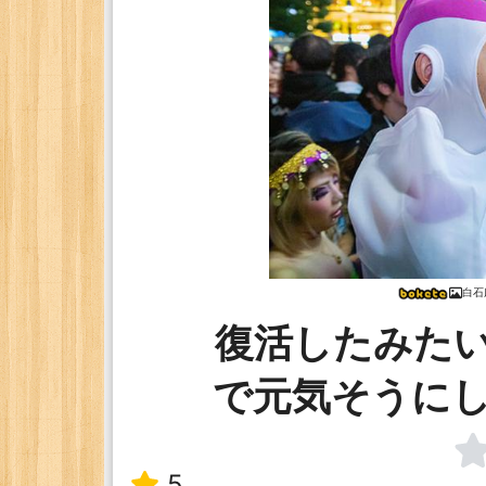
白石
復活したみた
で元気そうに
5