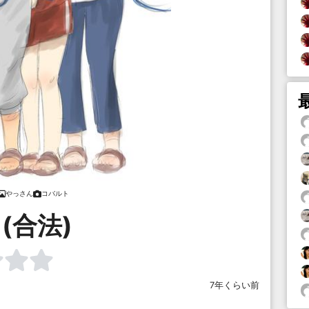
やっさん
コバルト
(合法)
7年くらい前