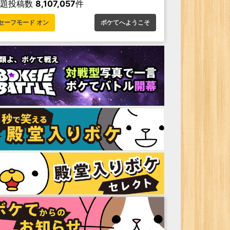
お題投稿数
8,107,057
件
セーフモード オン
ボケてへようこそ