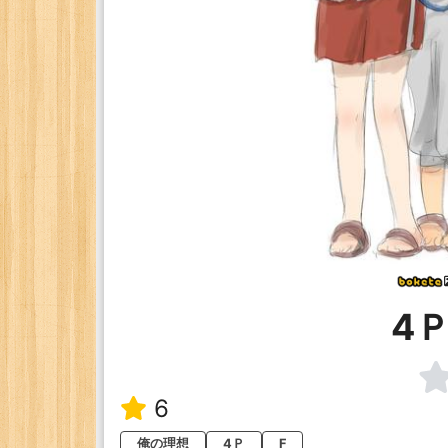
4Ｐ
6
俺の理想
4Ｐ
F