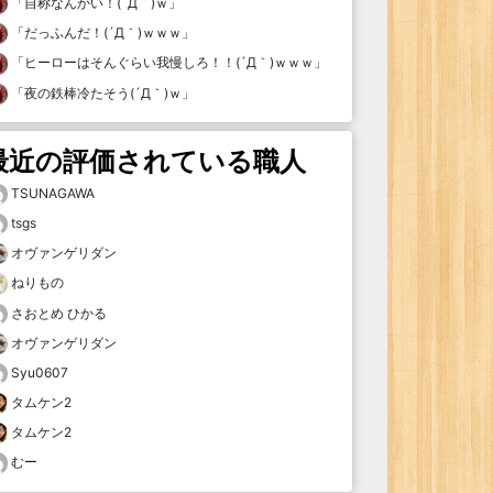
「
自称なんかい！(´Д｀)ｗ
」
「
だっふんだ！(´Д｀)ｗｗｗ
」
「
ヒーローはそんぐらい我慢しろ！！(´Д｀)ｗｗｗ
」
「
夜の鉄棒冷たそう(´Д｀)ｗ
」
最近の評価されている職人
TSUNAGAWA
tsgs
オヴァンゲリダン
ねりもの
さおとめ ひかる
オヴァンゲリダン
Syu0607
タムケン2
タムケン2
むー