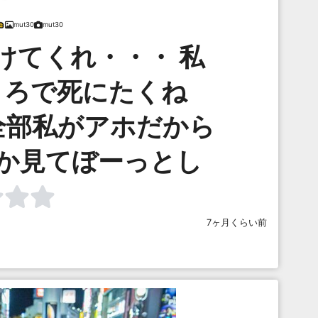
mut30
mut30
けてくれ・・・ 私
ころで死にたくね
全部私がアホだから
んか見てぼーっとし
7ヶ月くらい前