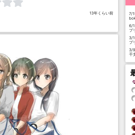
13年くらい前
7/1
b
6/
プ
3/
プ
3/
干