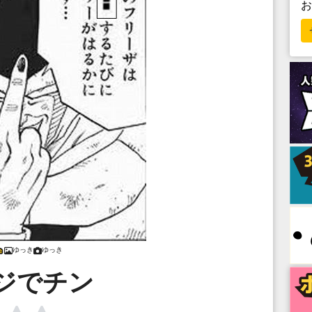
ゆっき
ゆっき
ジでチン