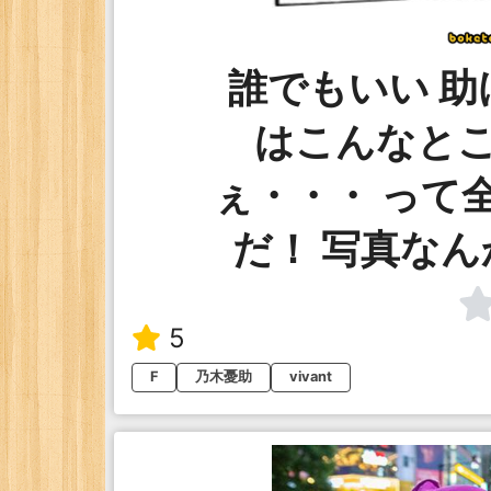
誰でもいい 助
はこんなと
ぇ・・・ って
だ！ 写真な
5
F
乃木憂助
vivant