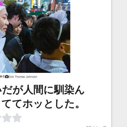
麻衣
Dick Thomas Johnson
いだが人間に馴染ん
しててホッとした。