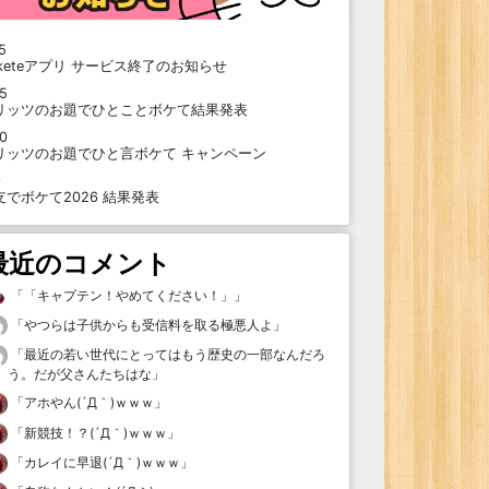
5
oketeアプリ サービス終了のお知らせ
15
リッツのお題でひとことボケて結果発表
10
リッツのお題でひと言ボケて キャンペーン
9
支でボケて2026 結果発表
最近のコメント
「
「キャプテン！やめてください！」
」
「
やつらは子供からも受信料を取る極悪人よ
」
「
最近の若い世代にとってはもう歴史の一部なんだろ
う。だが父さんたちはな
」
「
アホやん(´Д｀)ｗｗｗ
」
「
新競技！？(´Д｀)ｗｗｗ
」
「
カレイに早退(´Д｀)ｗｗｗ
」