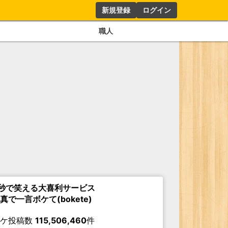
新規登録
ログイン
職人
秒で笑える大喜利サービス
真で一言ボケて(bokete)
ボケ投稿数
115,506,460
件