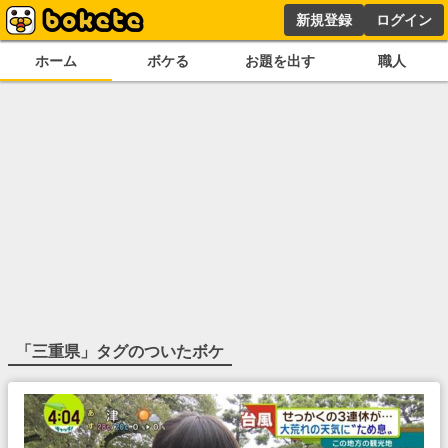
新規登録
ログイン
ホーム
ボケる
お題を出す
職人
「
三重県
」タグのついたボケ