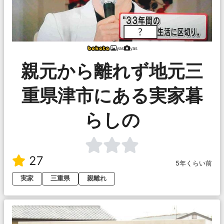
yas
yas
親元から離れず地元三
重県津市にある実家暮
らしの
27
5年くらい前
実家
三重県
親離れ