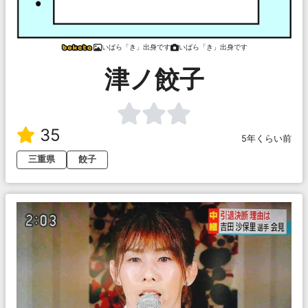
いばら「き」出身です
いばら「き」出身です
津ノ餃子
35
5年くらい前
三重県
餃子