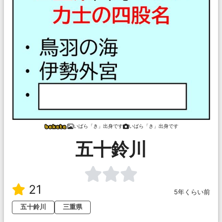
いばら「き」出身です
いばら「き」出身です
五十鈴川
21
5年くらい前
五十鈴川
三重県