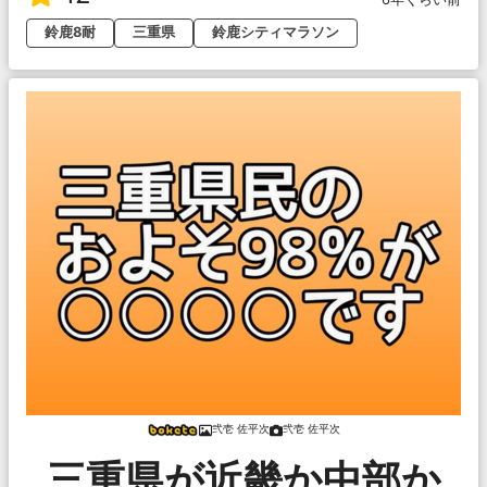
鈴鹿8耐
三重県
鈴鹿シティマラソン
弐壱 佐平次
弐壱 佐平次
三重県が近畿か中部か