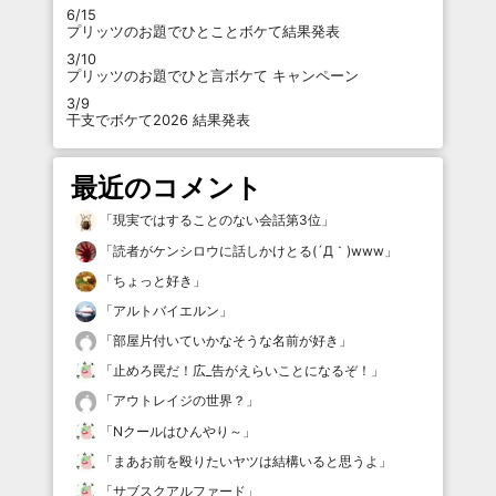
6/15
プリッツのお題でひとことボケて結果発表
3/10
プリッツのお題でひと言ボケて キャンペーン
3/9
干支でボケて2026 結果発表
最近のコメント
「
現実ではすることのない会話第3位
」
「
読者がケンシロウに話しかけとる(´Д｀)www
」
「
ちょっと好き
」
「
アルトバイエルン
」
「
部屋片付いていかなそうな名前が好き
」
「
止めろ罠だ！広_告がえらいことになるぞ！
」
「
アウトレイジの世界？
」
「
Nクールはひんやり～
」
「
まあお前を殴りたいヤツは結構いると思うよ
」
「
サブスクアルファード
」