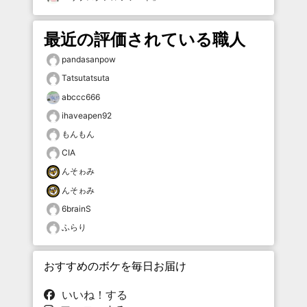
最近の評価されている職人
pandasanpow
Tatsutatsuta
abccc666
ihaveapen92
もんもん
CIA
んそゎみ
んそゎみ
6brainS
ふらり
おすすめのボケを毎日お届け
いいね！する