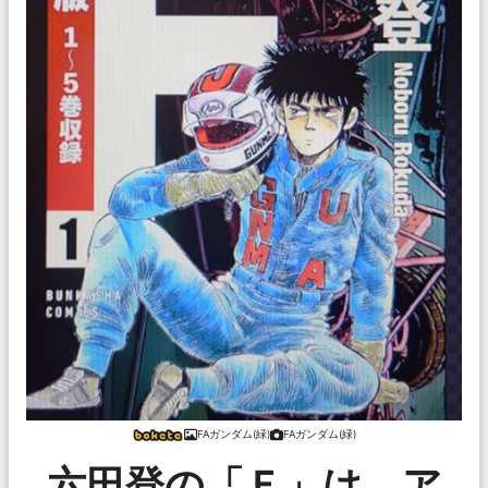
FAガンダム(緑)
FAガンダム(緑)
六田登の「Ｆ」は、ア