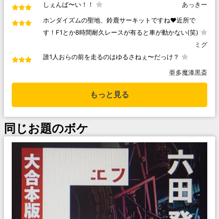
しぇんぱ〜い！！
あっきー
ホンダイズムの聖地、鈴鹿サーキットですね♥️近所で
す！F1とか8時間耐久レースが有ると車が動かない(笑)
ミグ
誰1人おらの前を走るのはゆるさねぇ〜だっけ？
亜多魔漆黒斎
もっと見る
同じお題のボケ