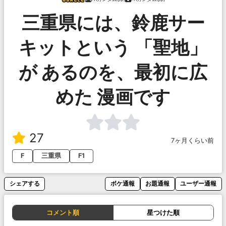
三重県には、鈴鹿サー
キットという 「聖地」
が あるのを、最初に広
めた 漫画です
27
7ヶ月くらい前
F
三重県
F1
シェアする
ボケ通報
お題通報
ユーザー通報
コメント順
星つけた順