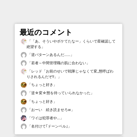
最近のコメント
「
「あ、そういやボケてたなー」くらいで星確認して
絶望する
」
「
逆パターンあるんだ……
」
「
若者～中間管理職の肌に合わない
」
「
レッド「お前のせいで戦隊じゃなくて変_態呼ばわ
りされるんだぞ!!」
」
「
ちょっと好き
」
「
逆☆変☆態を待っていられなかった
」
「
ちょっと好き
」
「
おーい 続き読ませろw
」
「
ワイは犯罪者や…
」
「
名付けて｢ドーンベル｣
」