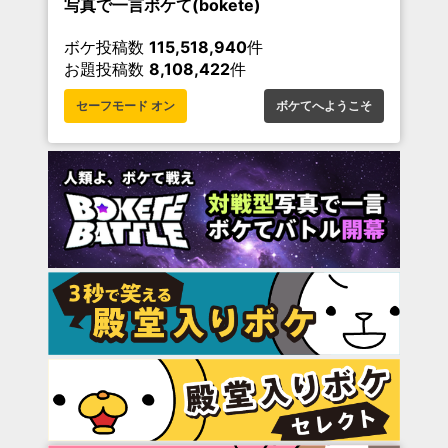
写真で一言ボケて(bokete)
ボケ投稿数
115,518,940
件
お題投稿数
8,108,422
件
セーフモード オン
ボケてへようこそ