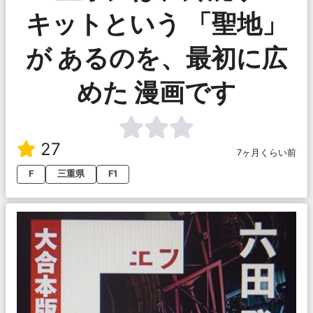
キットという 「聖地」
が あるのを、最初に広
めた 漫画です
27
7ヶ月くらい前
F
三重県
F1