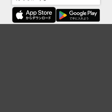
Topに戻る
ボケを見る
まとめを見る
お題を探す
殿堂入り
最新人気まとめ
新着お題
ピックアップボケ
セレクトまとめ
人気お題
人気ボケ
セレクトお題
注目ボケ
人気タグ
急上昇ボケ
新着ボケ
セレクト
タグ
ご利用について
ボケてについて
使い方
利用規約