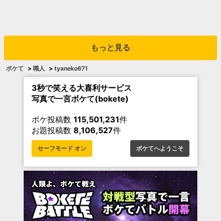
もっと見る
ボケて
>
職人
>
tyaneko671
3秒で笑える大喜利サービス
写真で一言ボケて(bokete)
ボケ投稿数
115,501,231
件
お題投稿数
8,106,527
件
セーフモード オン
ボケてへようこそ