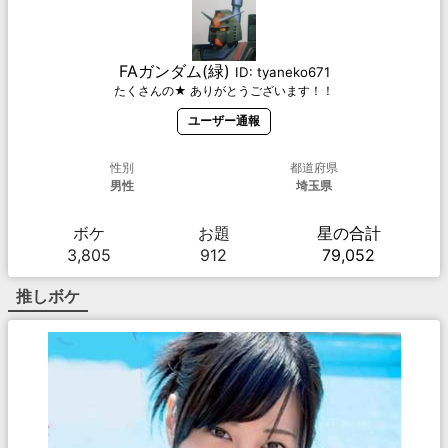
FAガンダム(緑)
ID:
tyaneko671
たくさんの★ ありがとうございます！！
ユーザー通報
性別
都道府県
男性
埼玉県
ボケ
お題
星の合計
3,805
912
79,052
推しボケ