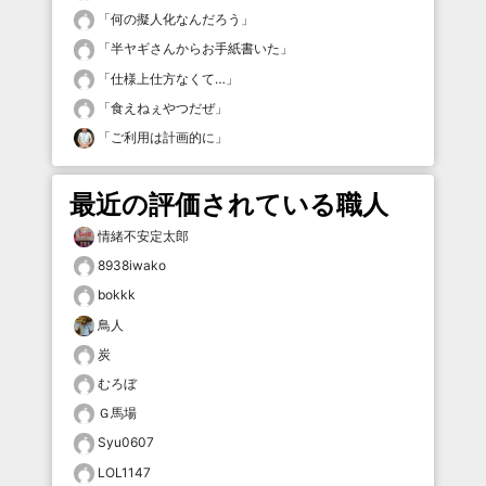
「
何の擬人化なんだろう
」
「
半ヤギさんからお手紙書いた
」
「
仕様上仕方なくて…
」
「
食えねぇやつだぜ
」
「
ご利用は計画的に
」
最近の評価されている職人
情緒不安定太郎
8938iwako
bokkk
鳥人
炭
むろぼ
Ｇ馬場
Syu0607
LOL1147