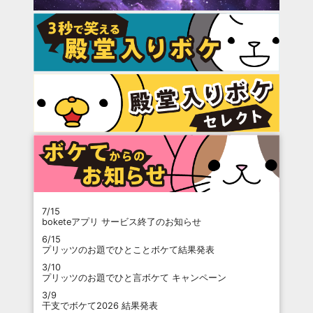
7/15
boketeアプリ サービス終了のお知らせ
6/15
プリッツのお題でひとことボケて結果発表
3/10
プリッツのお題でひと言ボケて キャンペーン
3/9
干支でボケて2026 結果発表