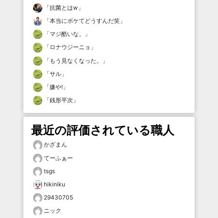
「
抗菌とはw
」
「
本当にボケてどうすんだ笑
」
「
マジ酷いな。
」
「
ロナウジーニョ
」
「
もう見なくなった。
」
「
サル
」
「
嫌や!
」
「
銭形平次
」
最近の評価されている職人
かざまん
てーふぁー
tsgs
hikiniku
29430705
ニック