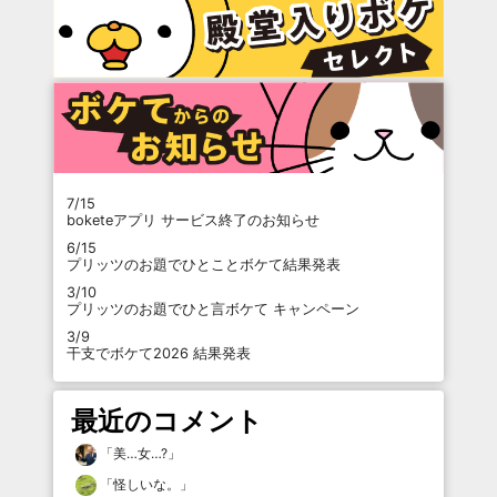
7/15
boketeアプリ サービス終了のお知らせ
6/15
プリッツのお題でひとことボケて結果発表
3/10
プリッツのお題でひと言ボケて キャンペーン
3/9
干支でボケて2026 結果発表
最近のコメント
「
美…女…?
」
「
怪しいな。
」