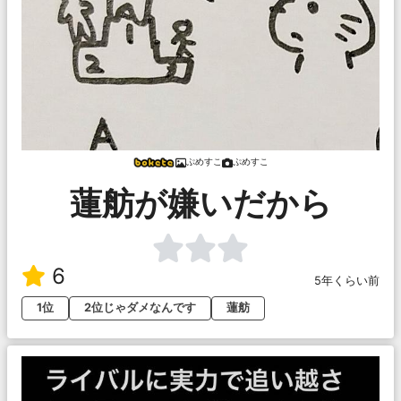
ぷめすこ
ぷめすこ
蓮舫が嫌いだから
6
5年くらい前
1位
2位じゃダメなんです
蓮舫