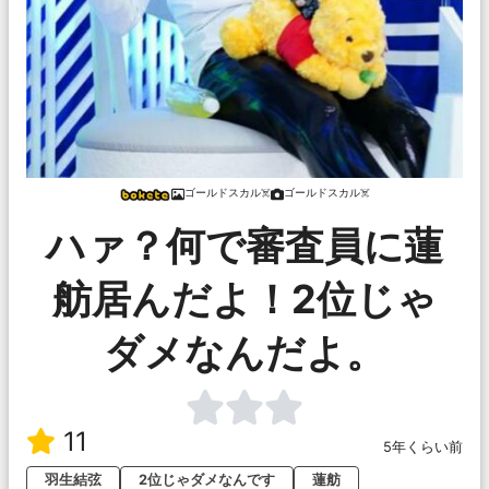
ゴールドスカル☠️
ゴールドスカル☠️
ハァ？何で審査員に蓮
舫居んだよ！2位じゃ
ダメなんだよ。
11
5年くらい前
羽生結弦
2位じゃダメなんです
蓮舫