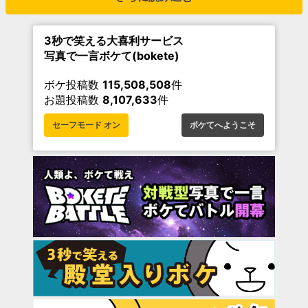
3秒で笑える大喜利サービス
写真で一言ボケて(bokete)
ボケ投稿数
115,508,508
件
お題投稿数
8,107,633
件
セーフモード オン
ボケてへようこそ