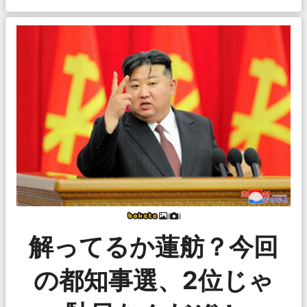
jj
jj
解ってるか蓮舫？今回
の都知事選、2位じゃ