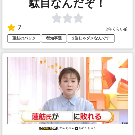
駄目なんだぞ！
7
2年くらい前
蓮舫のバック
都知事選
2位じゃダメなんです
おめんちゃん
おめんちゃん