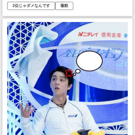
2位じゃダメなんです
蓮舫