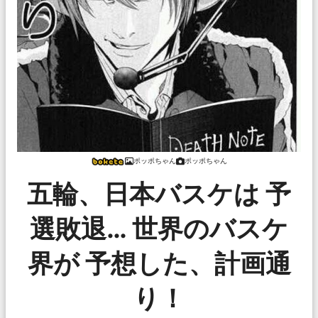
ポッポちゃん
ポッポちゃん
五輪、日本バスケは 予
選敗退… 世界のバスケ
界が 予想した、計画通
り！