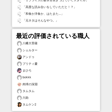
「
サプライズの要求を突きつけていくスタイル
」
「
高度な読み合いをしていただと！？
」
「
和食か洋食か、はたまた…
」
「
元ネタはそんなやつ。
」
最近の評価されている職人
八幡大菩薩
シェルター
アンドゥ
プリティ慶
まひろ
bokkk
肉球の深淵
タムタム
六助
タムケン2