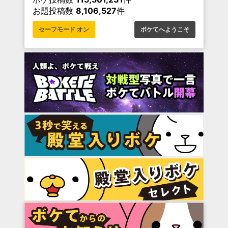
お題投稿数
8,106,527
件
セーフモード オン
ボケてへようこそ