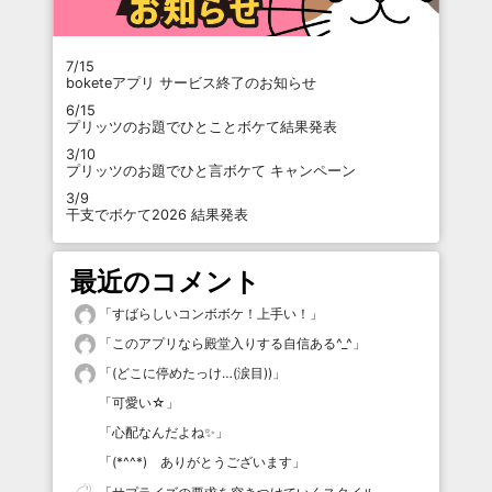
7/15
boketeアプリ サービス終了のお知らせ
6/15
プリッツのお題でひとことボケて結果発表
3/10
プリッツのお題でひと言ボケて キャンペーン
3/9
干支でボケて2026 結果発表
最近のコメント
「
すばらしいコンボボケ！上手い！
」
「
このアプリなら殿堂入りする自信ある^_^
」
「
(どこに停めたっけ…(涙目))
」
「
可愛い☆
」
「
心配なんだよね✨
」
「
(*^^*) ありがとうございます
」