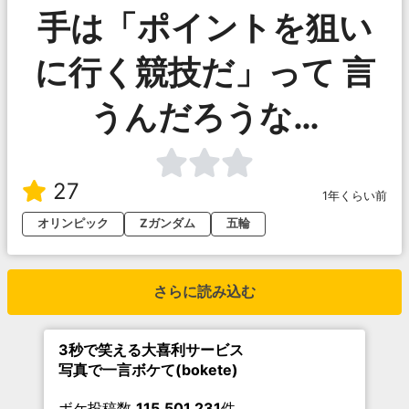
手は「ポイントを狙い
に行く競技だ」って 言
うんだろうな…
27
1年くらい前
オリンピック
Zガンダム
五輪
さらに読み込む
3秒で笑える大喜利サービス
写真で一言ボケて(bokete)
ボケ投稿数
115,501,231
件