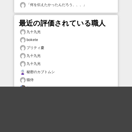
「
何を伝えたかったんだろう、、、
」
最近の評価されている職人
九十九光
bokete
プリティ慶
九十九光
九十九光
秘密のカブトムシ
猫侍
たー
どんまい鼻毛
poishan25
おすすめのボケを毎日お届け