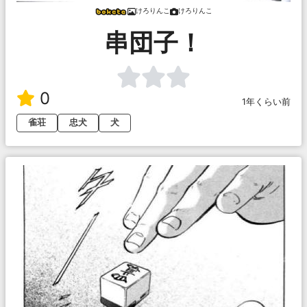
けろりんこ
けろりんこ
串団子！
0
1年くらい前
雀荘
忠犬
犬