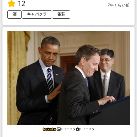
12
7年くらい前
酒
キャバクラ
雀荘
ルイコスタ
ルイコスタ