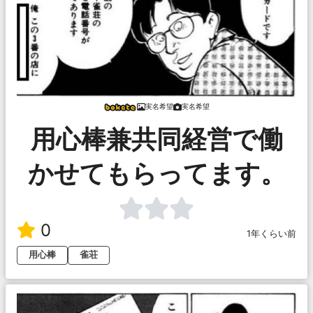
実名希望
実名希望
用心棒兼共同経営で働
かせてもらってます。
0
1年くらい前
用心棒
雀荘