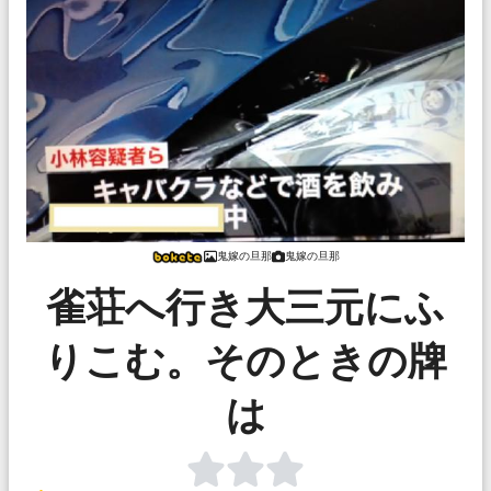
鬼嫁の旦那
鬼嫁の旦那
雀荘へ行き大三元にふ
りこむ。そのときの牌
は