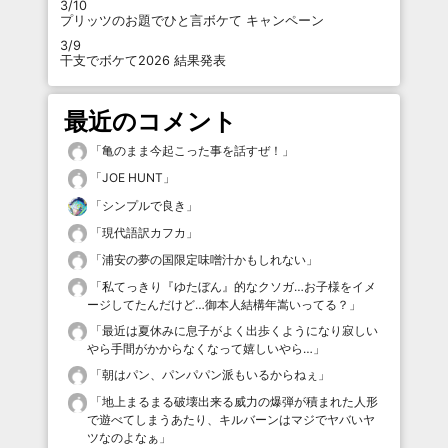
3/10
プリッツのお題でひと言ボケて キャンペーン
3/9
干支でボケて2026 結果発表
最近のコメント
「
亀のまま今起こった事を話すぜ！
」
「
JOE HUNT
」
「
シンプルで良き
」
「
現代語訳カフカ
」
「
浦安の夢の国限定味噌汁かもしれない
」
「
私てっきり『ゆたぼん』的なクソガ…お子様をイメ
ージしてたんだけど…御本人結構年嵩いってる？
」
「
最近は夏休みに息子がよく出歩くようになり寂しい
やら手間がかからなくなって嬉しいやら…
」
「
朝はパン、パンパパン派もいるからねぇ
」
「
地上まるまる破壊出来る威力の爆弾が積まれた人形
で遊べてしまうあたり、キルバーンはマジでヤバいヤ
ツなのよなぁ
」