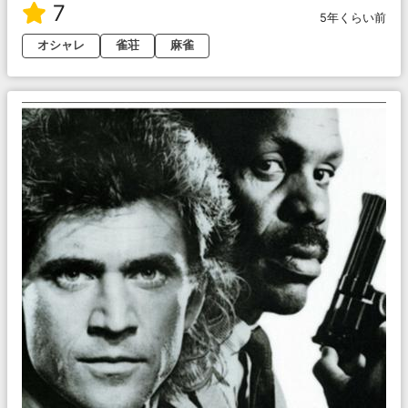
7
5年くらい前
オシャレ
雀荘
麻雀