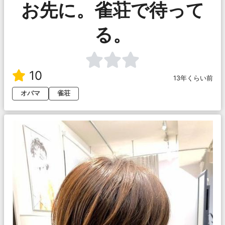
お先に。雀荘で待って
る。
10
13年くらい前
オバマ
雀荘