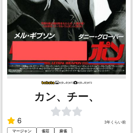
ฅ(ФᴗФ)ฅﾏｺ
ฅ(ФᴗФ)ฅﾏｺ
カン、チー、
6
3年くらい前
マージャン
雀荘
麻雀