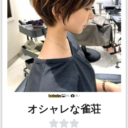
けい
けい
オシャレな雀荘