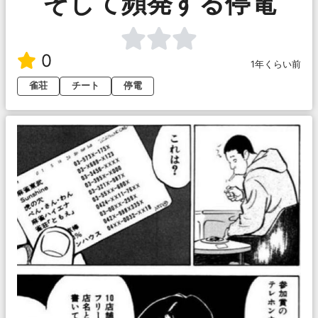
そして頻発する停電
0
1年くらい前
雀荘
チート
停電