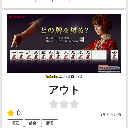
ひとみ
ひとみ
アウト
0
3年くらい前
雀荘
借金
麻雀