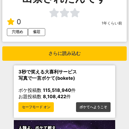
0
1年くらい前
穴埋め
雀荘
さらに読み込む
3秒で笑える大喜利サービス
写真で一言ボケて(bokete)
ボケ投稿数
115,518,940
件
お題投稿数
8,108,422
件
セーフモード オン
ボケてへようこそ