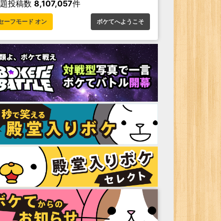
お題投稿数
8,107,057
件
セーフモード オン
ボケてへようこそ