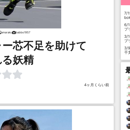
7/1
b
6/
プ
amaraku
babbo1957
3/
プ
ャー芯不足を助けて
3/
干
れる妖精
4ヶ月くらい前