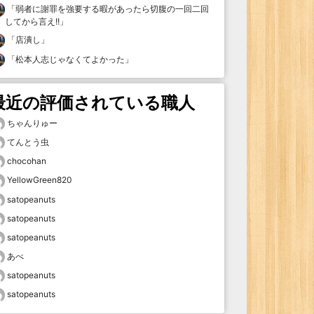
「
弱者に謝罪を強要する暇があったら切腹の一回二回
してから言え!!
」
「
店潰し
」
「
松本人志じゃなくてよかった
」
最近の評価されている職人
ちゃんりゅー
てんとう虫
chocohan
YellowGreen820
satopeanuts
satopeanuts
satopeanuts
あべ
satopeanuts
satopeanuts