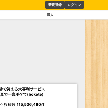
新規登録
ログイン
職人
秒で笑える大喜利サービス
真で一言ボケて(bokete)
ボケ投稿数
115,506,460
件