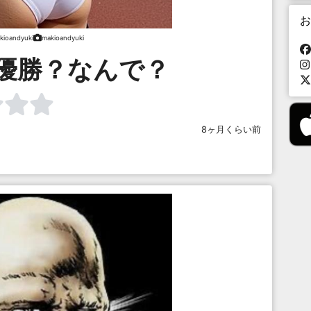
お
kioandyuki
makioandyuki
優勝？なんで？
8ヶ月くらい前