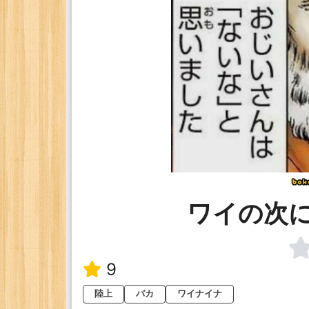
ワイの次
9
陸上
バカ
ワイナイナ