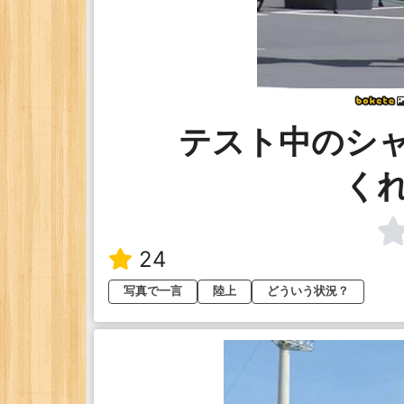
テスト中のシ
く
24
写真で一言
陸上
どういう状況？