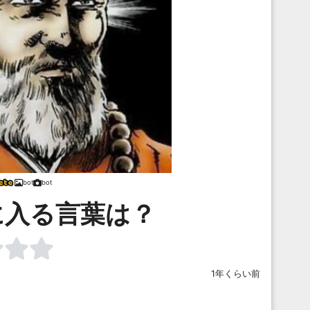
bot
bot
に入る言葉は？
1年くらい前