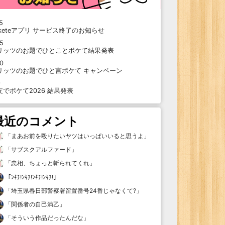
5
oketeアプリ サービス終了のお知らせ
15
リッツのお題でひとことボケて結果発表
10
リッツのお題でひと言ボケて キャンペーン
9
支でボケて2026 結果発表
最近のコメント
「
まあお前を殴りたいヤツはいっぱいいると思うよ
」
「
サブスクアルファード
」
「
忠相、ちょっと斬られてくれ
」
「
ﾝｷﾁ!ﾝｷﾁ!ﾝｷﾁ!ﾝｷﾁ!
」
「
埼玉県春日部警察署留置番号24番じゃなくて?
」
「
関係者の自己満乙
」
「
そういう作品だったんだな
」