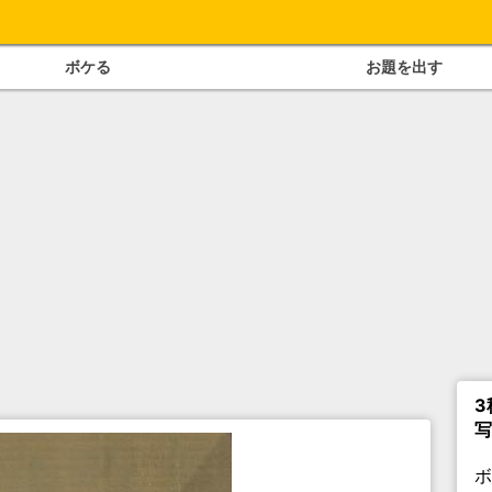
ボケる
お題を出す
3
写