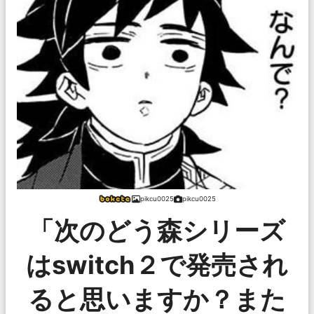
pikcu0025
pikcu0025
「次のどう森シリーズ
はswitch２で発売され
ると思いますか？また