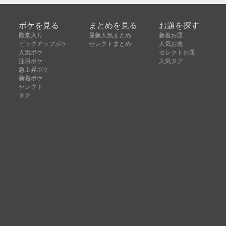
ボケを見る
まとめを見る
お題を探す
殿堂入り
最新人気まとめ
新着お題
ピックアップボケ
セレクトまとめ
人気お題
人気ボケ
セレクトお題
注目ボケ
人気タグ
急上昇ボケ
新着ボケ
セレクト
タグ
ご利用について
ボケてについて
使い方
利用規約
よくある質問
クッキーの利用について
お問い合わせ
広告掲載について
運営会社
Copyright © ボケて（bokete）All rights reserved. 株式
会社オモロキ