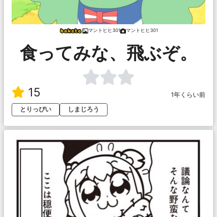
マントヒヒ301
マントヒヒ301
食ってみな、飛ぶぞ。
15
1年くらい前
とりっぴい
しまじろう