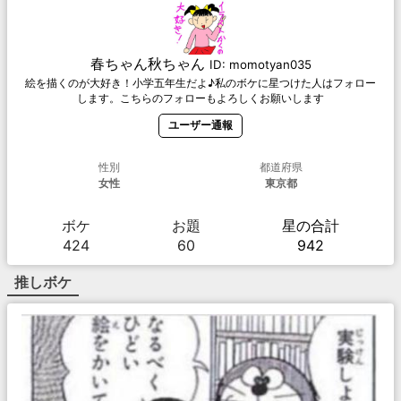
春ちゃん秋ちゃん
ID:
momotyan035
絵を描くのが大好き！小学五年生だよ♪私のボケに星つけた人はフォロー
します。こちらのフォローもよろしくお願いします
ユーザー通報
性別
都道府県
女性
東京都
ボケ
お題
星の合計
424
60
942
推しボケ