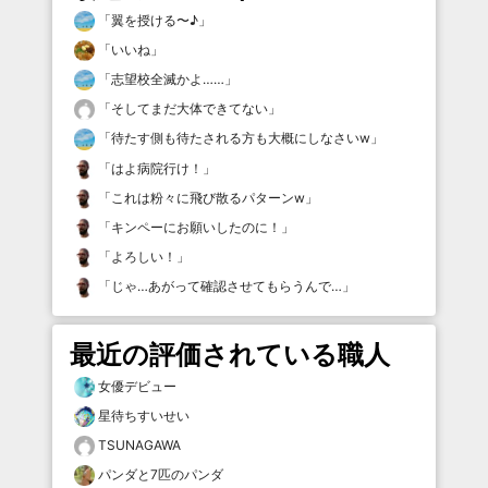
「
翼を授ける〜♪
」
「
いいね
」
「
志望校全滅かよ……
」
「
そしてまだ大体できてない
」
「
待たす側も待たされる方も大概にしなさいw
」
「
はよ病院行け！
」
「
これは粉々に飛び散るパターンw
」
「
キンペーにお願いしたのに！
」
「
よろしい！
」
「
じゃ…あがって確認させてもらうんで…
」
最近の評価されている職人
女優デビュー
星待ちすいせい
TSUNAGAWA
パンダと7匹のパンダ