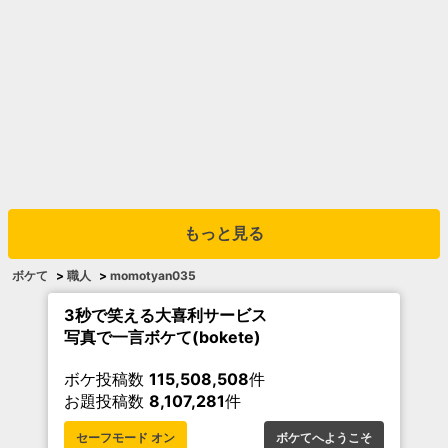
もっと見る
ボケて
>
職人
>
momotyan035
3秒で笑える大喜利サービス
写真で一言ボケて(bokete)
ボケ投稿数
115,508,508
件
お題投稿数
8,107,281
件
セーフモード オン
ボケてへようこそ