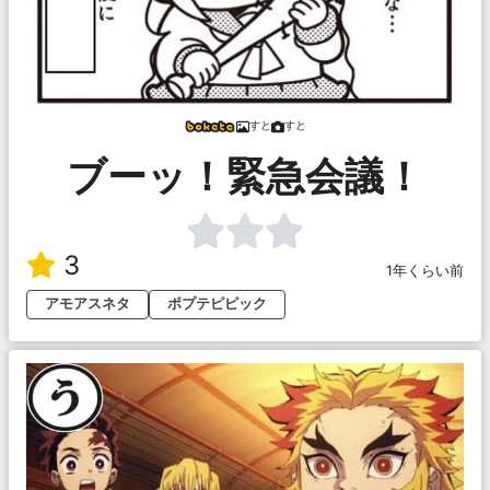
すと
すと
ブーッ！緊急会議！
3
1年くらい前
アモアスネタ
ポプテピピック