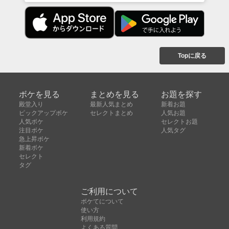
Topに戻る
ボケを見る
まとめを見る
お題を探す
殿堂入り
最新人気まとめ
新着お題
ピックアップボケ
セレクトまとめ
人気お題
人気ボケ
セレクトお題
注目ボケ
人気タグ
急上昇ボケ
新着ボケ
セレクト
タグ
ご利用について
ボケてについて
使い方
利用規約
よくある質問