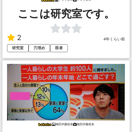
ここは研究室です。
2
4年くらい前
研究室
穴埋め
医者
織田伊藤校舎
織田伊藤校舎