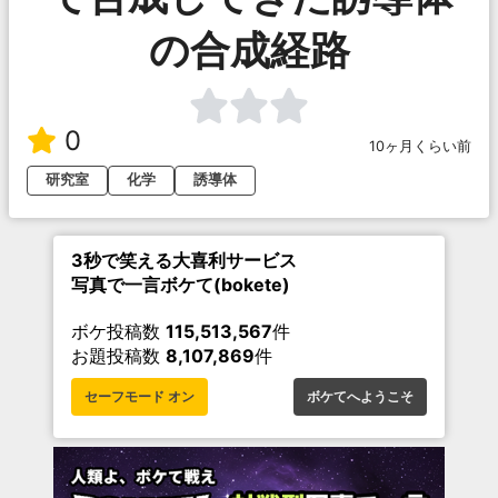
の合成経路
0
10ヶ月くらい前
研究室
化学
誘導体
3秒で笑える大喜利サービス
写真で一言ボケて(bokete)
ボケ投稿数
115,513,567
件
お題投稿数
8,107,869
件
セーフモード オン
ボケてへようこそ