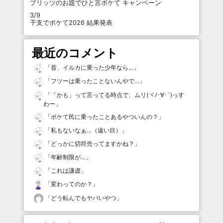
プリッツのお題でひと言ボケて キャンペーン
3/9
干支でボケて2026 結果発表
最近のコメント
「
昔、イルカに乗った少年なら…
」
「
フツーは乗ったことないんやで…
」
「
「かも」って言ってる時点で、ムリ(ヾﾉ･∀･`)っす
わー
」
「
ボケて民に乗ったことあるやついんの？
」
「
私もないなぁ…（遠い目）
」
「
どっかに切符売ってますかね？
」
「
年齢制限が…
」
「
これは謙虚
」
「
変わってのか？
」
「
どう転んでもヤバいやつ
」