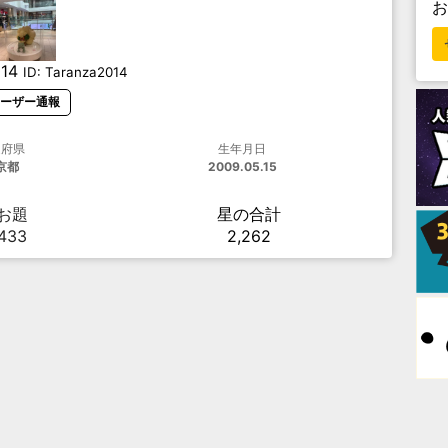
14
ID:
Taranza2014
ーザー通報
道府県
生年月日
京都
2009.05.15
お題
星の合計
433
2,262