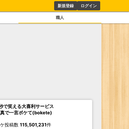
新規登録
ログイン
職人
秒で笑える大喜利サービス
真で一言ボケて(bokete)
ボケ投稿数
115,501,231
件