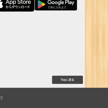
Topに戻る
て