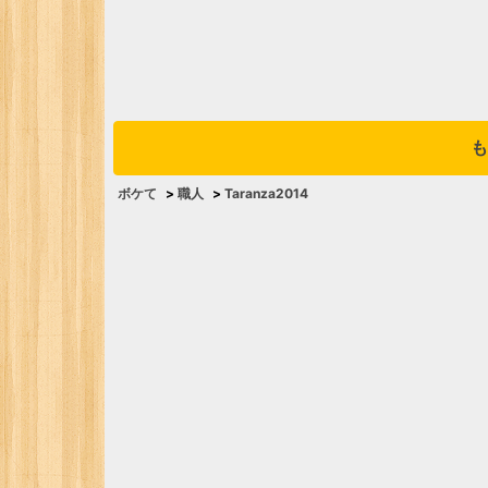
も
ボケて
>
職人
>
Taranza2014