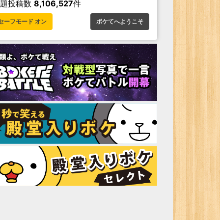
お題投稿数
8,106,527
件
セーフモード オン
ボケてへようこそ