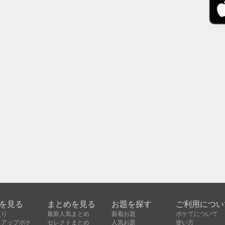
を見る
まとめを見る
お題を探す
ご利用につい
入り
最新人気まとめ
新着お題
ボケてについて
クアップボケ
セレクトまとめ
人気お題
使い方