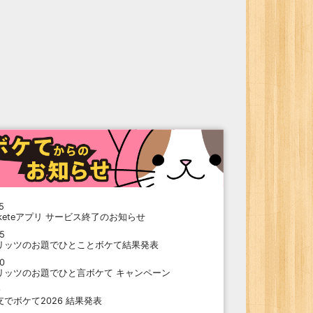
5
oketeアプリ サービス終了のお知らせ
15
リッツのお題でひとことボケて結果発表
10
リッツのお題でひと言ボケて キャンペーン
9
支でボケて2026 結果発表