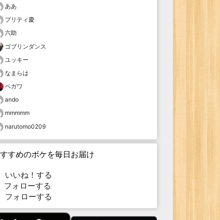
ああ
プリティ慶
六助
ゴブリンダンス
ユッキー
なまらは
ペガワ
ando
mmmmm
narutomo0209
すすめのボケを毎日お届け
いいね！する
フォローする
フォローする