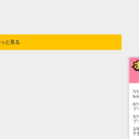
っと見る
7/1
b
6/
プ
3/
プ
3/
干