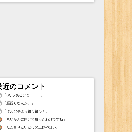
最近のコメント
「
6リラあるけど・・・
」
「
脛齧りなんか。
」
「
そんな事より後ろ後ろ！
」
「
ちいかわに向けて放ったわけですね
」
「
ただ斬りたいだけの上様やばい
」