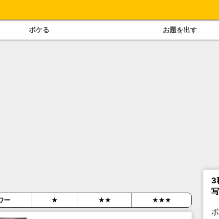
ボケる
お題を出す
3
写
ワー
★
★★
★★★