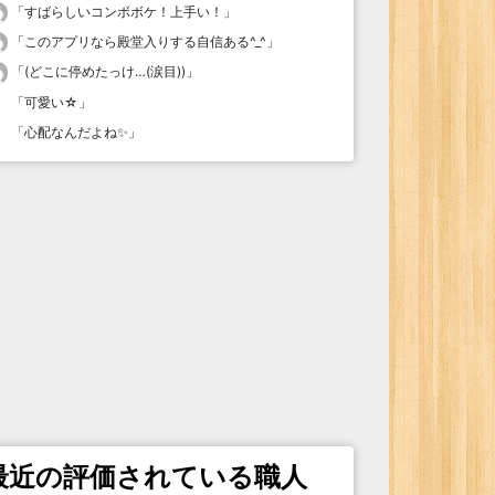
「
すばらしいコンボボケ！上手い！
」
「
このアプリなら殿堂入りする自信ある^_^
」
「
(どこに停めたっけ…(涙目))
」
「
可愛い☆
」
「
心配なんだよね✨
」
最近の評価されている職人