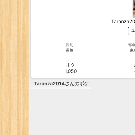
Taranza20
ユ
性別
都
男性
東
ボケ
1,050
Taranza2014
さんのボケ