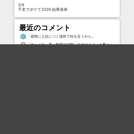
3/9
干支でボケて2026 結果発表
最近のコメント
「
昼間に人目につく場所で何を言うやら
」
「
ウェイター君、料理の説明ってのはそういう事じゃ
ない
」
「
勝手に自滅しとるだけやん？
」
「
連合体の総称だと言う説もあるようですね
」
「
ムシされたんだ
」
「
鼠取りのベタベタに捕まっていて助かります
」
「
何が悪い？
」
「
俺は嫌だねw
」
「
ﾊﾝﾀｲﾀﾞｾﾞ！
」
「
美味しければよし！
」
最近の評価されている職人