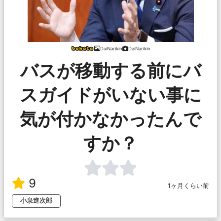
DaiNarikin
DaiNarikin
バスが移動する前にバ
スガイドがいない事に
気が付かなかったんで
すか？
9
1ヶ月くらい前
小泉進次郎