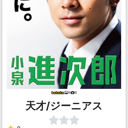
狼
狼
天才/ジーニアス