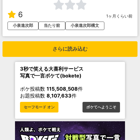
6
1ヶ月くらい前
小泉進次郎
当たり前
小泉進次郎構文
さらに読み込む
3秒で笑える大喜利サービス
写真で一言ボケて(bokete)
ボケ投稿数
115,508,508
件
お題投稿数
8,107,633
件
セーフモード オン
ボケてへようこそ