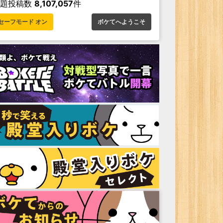
お題投稿数
8,107,057
件
セーフモード オン
ボケてへようこそ