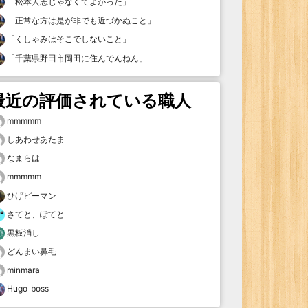
「
松本人志じゃなくてよかった
」
「
正常な方は是が非でも近づかぬこと
」
「
くしゃみはそこでしないこと
」
「
千葉県野田市岡田に住んでんねん
」
最近の評価されている職人
mmmmm
しあわせあたま
なまらは
mmmmm
ひげピーマン
さてと、ぽてと
黒板消し
どんまい鼻毛
minmara
Hugo_boss