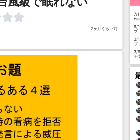
台風級で眠れない
7/1
b
6/
2ヶ月くらい前
プ
3/
プ
3/
干