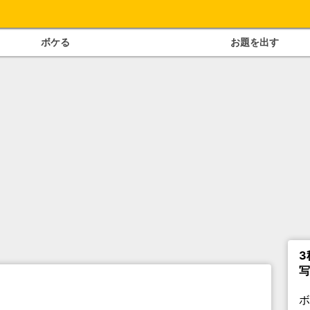
ボケる
お題を出す
3
写