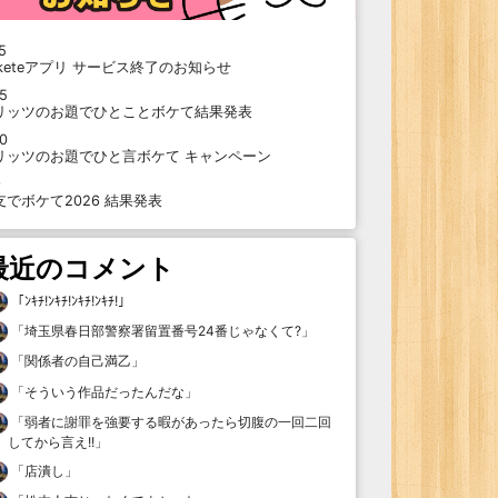
5
oketeアプリ サービス終了のお知らせ
15
リッツのお題でひとことボケて結果発表
10
リッツのお題でひと言ボケて キャンペーン
9
支でボケて2026 結果発表
最近のコメント
「
ﾝｷﾁ!ﾝｷﾁ!ﾝｷﾁ!ﾝｷﾁ!
」
「
埼玉県春日部警察署留置番号24番じゃなくて?
」
「
関係者の自己満乙
」
「
そういう作品だったんだな
」
「
弱者に謝罪を強要する暇があったら切腹の一回二回
してから言え!!
」
「
店潰し
」