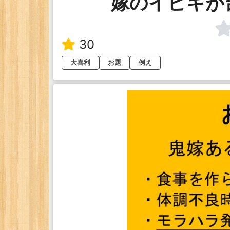
嫁のイビキが
30
大喜利
お題
例え