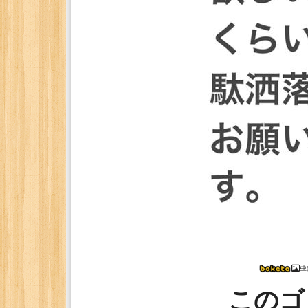
亜
このゴ