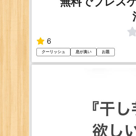
無料でブレス
6
クーリッシュ
息が臭い
お題