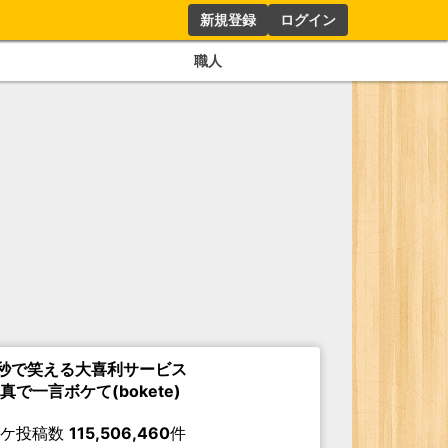
新規登録
ログイン
職人
秒で笑える大喜利サービス
真で一言ボケて(bokete)
ボケ投稿数
115,506,460
件