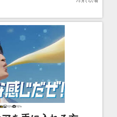
7ヶ月くらい前
1121v
1121v