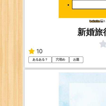
ま
新婚旅
10
あるある？
穴埋め
お題