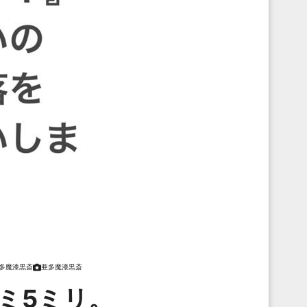
多魔漆黒斎
亜多魔漆黒斎
ミ5ミリ。