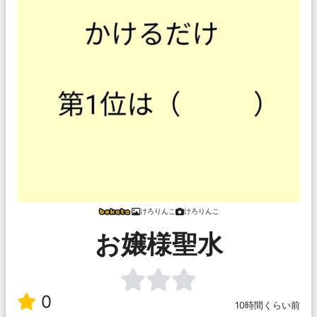
けろりんこ
けろりんこ
お嬢様聖水
0
10時間くらい前