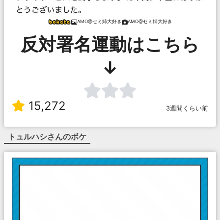
AMO@セミ姉大好き
AMO@セミ姉大好き
反対署名運動はこちら
↓
15,272
3週間くらい前
トュルハシ
さんのボケ