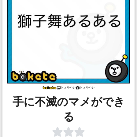
トュルハシ
トュルハシ
手に不滅のマメができ
る