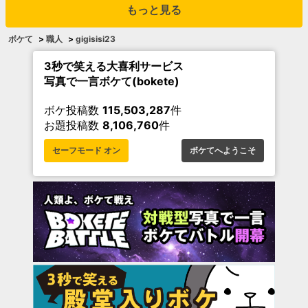
もっと見る
ボケて
>
職人
>
gigisisi23
3秒で笑える大喜利サービス
写真で一言ボケて(bokete)
ボケ投稿数
115,503,287
件
お題投稿数
8,106,760
件
セーフモード オン
ボケてへようこそ