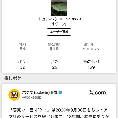
トュルハシ
ID:
gigisisi23
中学生(♂)
ユーザー通報
性別
都道府県
生年月日
男性
香川県
2011.11.26
ボケ
お題
星の合計
32
29
169
推しボケ