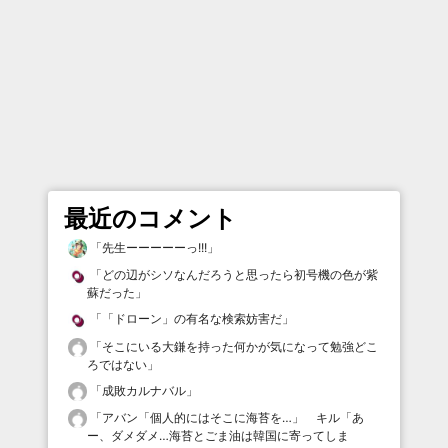
最近のコメント
「
先生ーーーーーっ!!!
」
「
どの辺がシソなんだろうと思ったら初号機の色が紫
蘇だった
」
「
「ドローン」の有名な検索妨害だ
」
「
そこにいる大鎌を持った何かが気になって勉強どこ
ろではない
」
「
成敗カルナバル
」
「
アバン「個人的にはそこに海苔を…」 キル「あ
ー、ダメダメ…海苔とごま油は韓国に寄ってしま