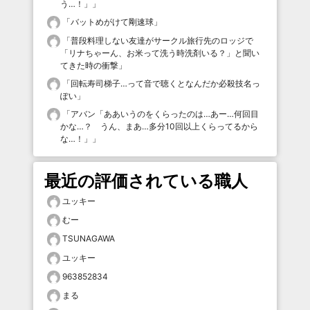
う…！」
」
「
バットめがけて剛速球
」
「
普段料理しない友達がサークル旅行先のロッジで
「リナちゃーん、お米って洗う時洗剤いる？」と聞い
てきた時の衝撃
」
「
回転寿司梯子…って音で聴くとなんだか必殺技名っ
ぽい
」
「
アバン「ああいうのをくらったのは…あー…何回目
かな…？ うん、まあ…多分10回以上くらってるから
な…！」
」
最近の評価されている職人
ユッキー
むー
TSUNAGAWA
ユッキー
963852834
まる