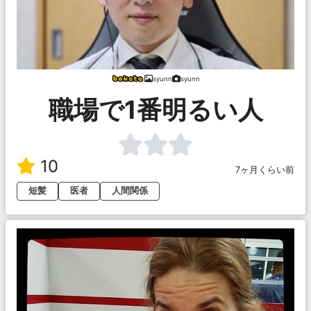
syunn
syunn
職場で1番明るい人
10
7ヶ月くらい前
短髪
医者
人間関係