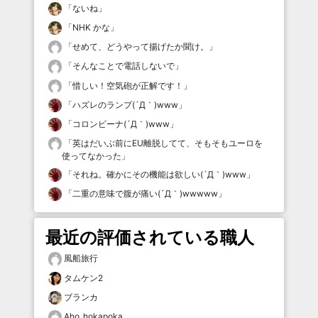
「
ないね
」
「
NHK かな
」
「
せめて、どうやって揚げたか聞け。
」
「
そんなことで電話しないで
」
「
惜しい！空気砲が正解です！
」
「
ハズレのランプ(´Д｀)www
」
「
コロンビーナ(´Д｀)www
」
「
英はだいぶ前にEU離脱してて、そもそもユーロを
使ってなかった
」
「
それね。確かにその機能は欲しい(´Д｀)www
」
「
二重の意味で腹が痛い(´Д｀)wwwww
」
最近の評価されている職人
風船旅行
タムケン2
ブランカ
Aho_hokapoka