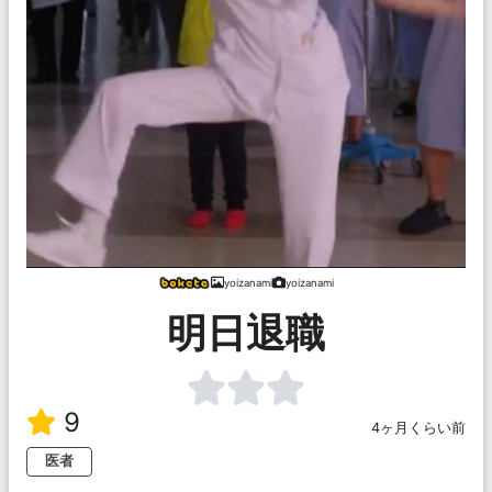
yoizanami
yoizanami
明日退職
9
4ヶ月くらい前
医者