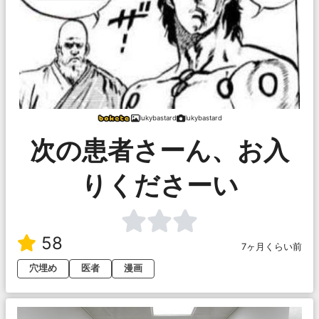
lukybastard
lukybastard
次の患者さーん、お入
りくださーい
58
7ヶ月くらい前
穴埋め
医者
漫画