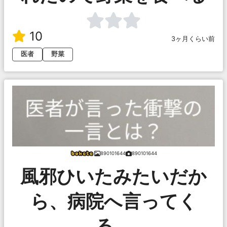
10
3ヶ月くらい前
医者
野菜
890101644
890101644
風邪ひいたみたいだか
ら、病院へ言ってく
る。