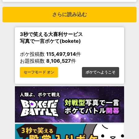
さらに読み込む
3秒で笑える大喜利サービス
写真で一言ボケて(bokete)
ボケ投稿数
115,497,914
件
お題投稿数
8,106,527
件
セーフモード オン
ボケてへようこそ