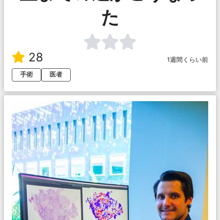
た
28
1週間くらい前
手術
医者