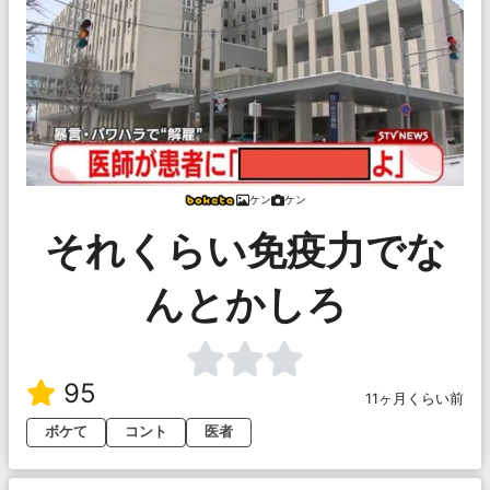
ケン
ケン
それくらい免疫力でな
んとかしろ
95
11ヶ月くらい前
ボケて
コント
医者