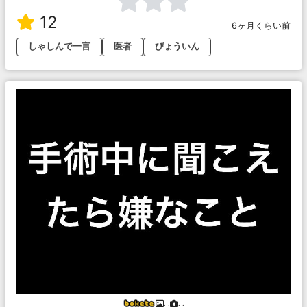
12
6ヶ月くらい前
しゃしんで一言
医者
びょういん
. .
. .