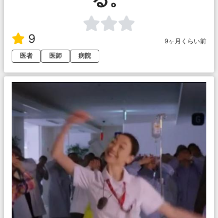
9
9ヶ月くらい前
医者
医師
病院