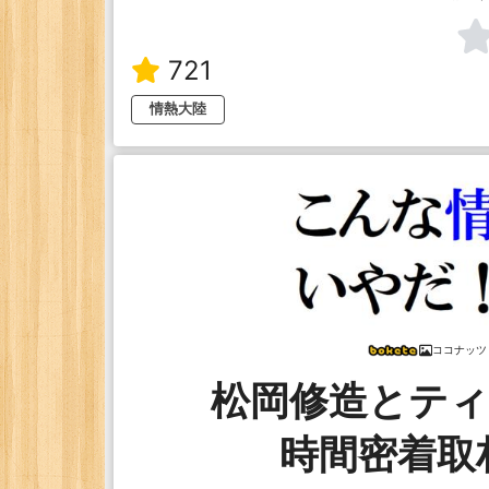
721
情熱大陸
ココナッツ
松岡修造とティ
時間密着取