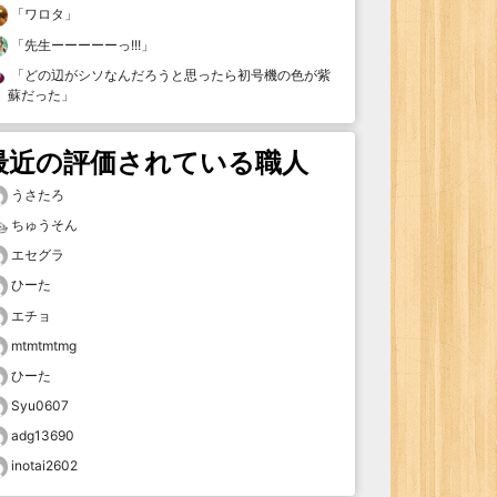
「
ワロタ
」
「
先生ーーーーーっ!!!
」
「
どの辺がシソなんだろうと思ったら初号機の色が紫
蘇だった
」
最近の評価されている職人
うさたろ
ちゅうそん
エセグラ
ひーた
エチョ
mtmtmtmg
ひーた
Syu0607
adg13690
inotai2602