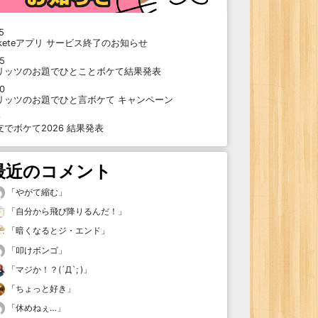
5
oketeアプリ サービス終了のお知らせ
15
リッツのお題でひとことボケて結果発表
10
リッツのお題でひと言ボケて キャンペーン
9
支でボケて2026 結果発表
最近のコメント
「
やがて縮む
」
「
自分から飛び降りるんだ！
」
「
暗くなるとジ・エンド
」
「
叩けボンゴ
」
「
マジか！？(´Д`; )
」
「
ちょっと好き
」
「
休めねぇ…
」