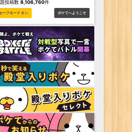
お題投稿数
8,106,760
件
セーフモード オン
ボケてへようこそ