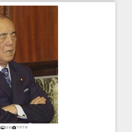
フガフガ
22:52