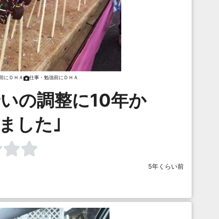
前にＤＨＡ
仕事・勉強前にＤＨＡ
いの調整に10年か
ました｣
5年くらい前