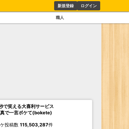
新規登録
ログイン
職人
秒で笑える大喜利サービス
真で一言ボケて(bokete)
ボケ投稿数
115,503,287
件