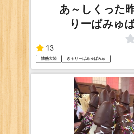
あ～しくった
りーぱみゅ
13
情熱大陸
きゃりーぱみゅぱみゅ