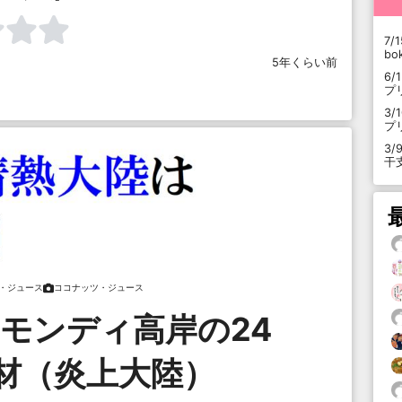
7/1
b
5年くらい前
6/
プ
3/
プ
3/
干
・ジュース
ココナッツ・ジュース
モンディ高岸の24
材（炎上大陸）