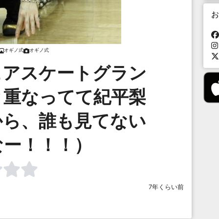
お
オギノ式
オギノ式
ュアスケートグラン
と重なってて紀平梨
から、誰も見てない
なー！！！）
7年くらい前