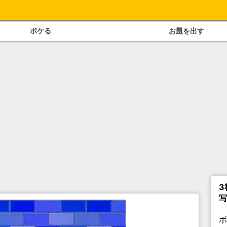
ボケる
お題を出す
3
写