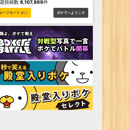
お題投稿数
8,107,869
件
セーフモード オン
ボケてへようこそ