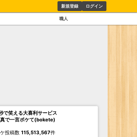
新規登録
ログイン
職人
秒で笑える大喜利サービス
真で一言ボケて(bokete)
ボケ投稿数
115,513,567
件