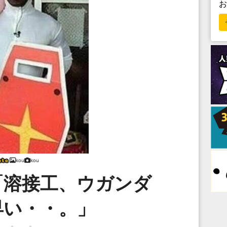
kou
kou
「溶接工、ウガンダ
早い・・。」