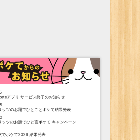
5
oketeアプリ サービス終了のお知らせ
15
リッツのお題でひとことボケて結果発表
10
リッツのお題でひと言ボケて キャンペーン
9
支でボケて2026 結果発表