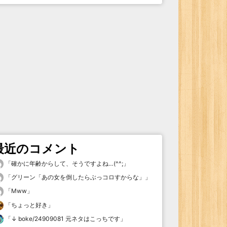
最近のコメント
「
確かに年齢からして、そうですよね…(^^;
」
「
グリーン「あの女を倒したらぶっコロすからな」
」
「
Mww
」
「
ちょっと好き
」
「
↓ boke/24909081 元ネタはこっちです
」