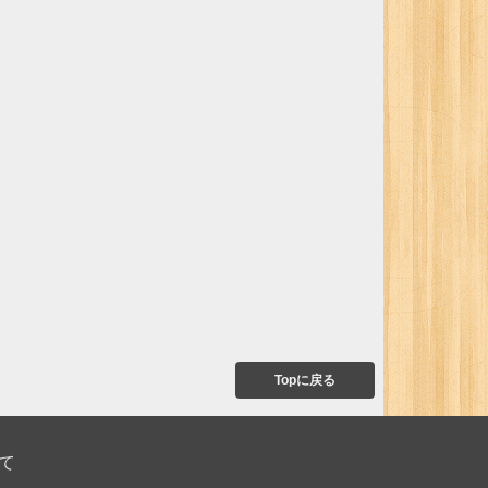
Topに戻る
て