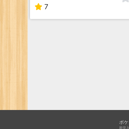
7
ボケ
殿堂