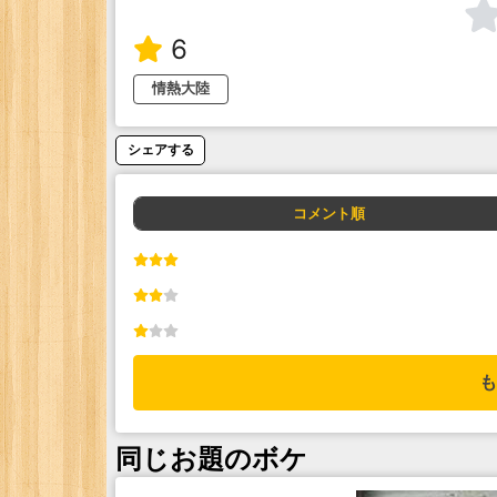
6
情熱大陸
シェアする
コメント順
も
同じお題のボケ