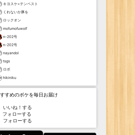
キヨスケ=テンペスト
くれないか豚を
ロックオン
mofumofuwolf
n-202号
n-202号
nayandol
tsgs
ロボ
hikiniku
すすめのボケを毎日お届け
いいね！する
フォローする
フォローする