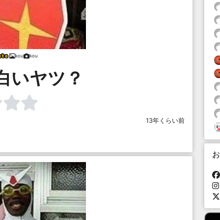
kou
kou
白いヤツ？
13年くらい前
お