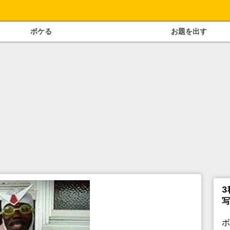
ボケる
お題を出す
3
写