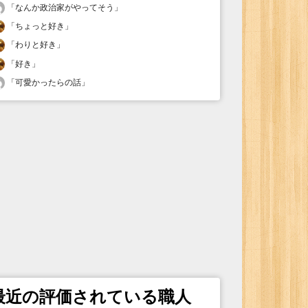
「
なんか政治家がやってそう
」
「
ちょっと好き
」
「
わりと好き
」
「
好き
」
「
可愛かったらの話
」
最近の評価されている職人