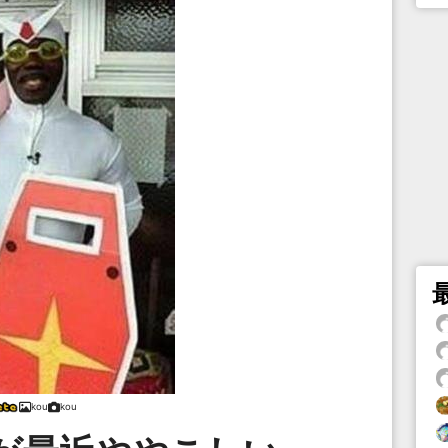
kou
kou