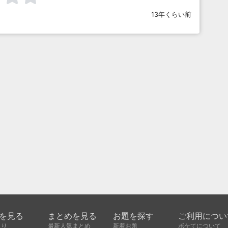
13年くらい前
を見る
まとめを見る
お題を探す
ご利用につい
入り
最新人気まとめ
新着お題
ボケてについて