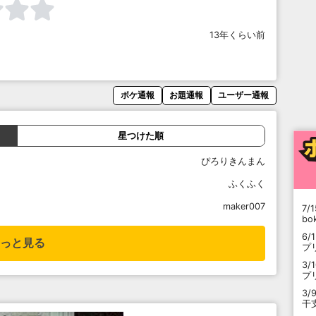
13年くらい前
ボケ通報
お題通報
ユーザー通報
星つけた順
ぴろりきんまん
ふくふく
maker007
7/1
b
6/
っと見る
プ
3/
プ
3/
干