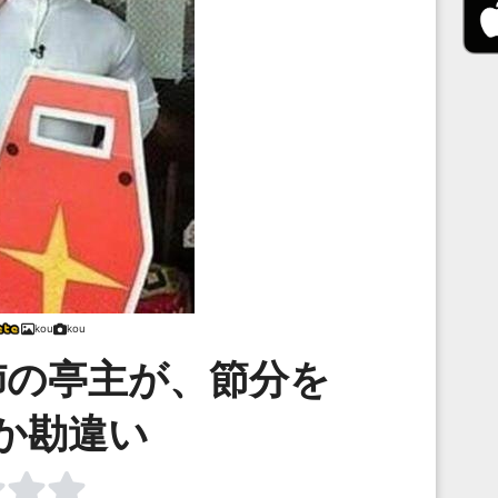
kou
kou
姉の亭主が、節分を
か勘違い