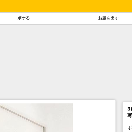
ボケる
お題を出す
3
写