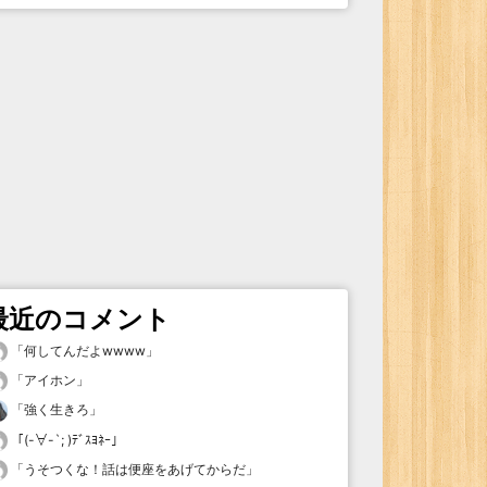
最近のコメント
「
何してんだよwwww
」
「
アイホン
」
「
強く生きろ
」
「
(-∀-`; )ﾃﾞｽﾖﾈｰ
」
「
うそつくな！話は便座をあげてからだ
」