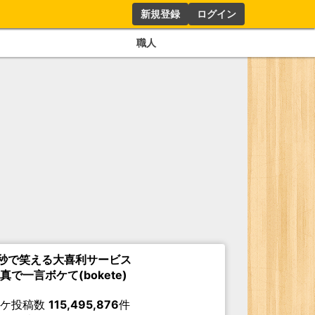
新規登録
ログイン
職人
秒で笑える大喜利サービス
真で一言ボケて(bokete)
ボケ投稿数
115,495,876
件