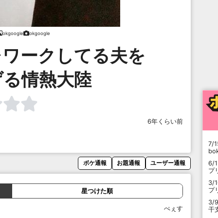
okgoogle
okgoogle
レワークしてる夫を
げる情熱大陸
6年くらい前
7/1
b
6/
ボケ通報
お題通報
ユーザー通報
プ
3/
プ
星つけた順
3/
ぺぇす
干