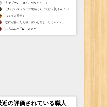
「
キャプテン、ダメ、ゼッタイ！
」
「
せいぜいプッシュ式電話くらいでは？|д･) ｿｫｰｯ…
」
「
ちょっと好き
」
「
なにがあったんや。泣いとるし(´д｀)ｗｗｗ
」
「
ころんにゃ(´д｀)ｗｗｗ
」
最近の評価されている職人