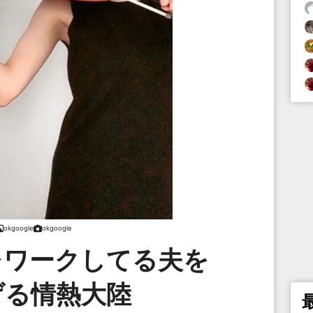
okgoogle
okgoogle
レワークしてる夫を
げる情熱大陸