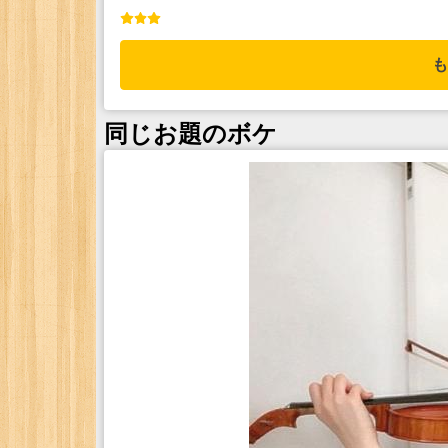
も
同じお題のボケ