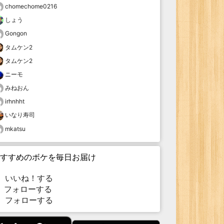
chomechome0216
しょう
Gongon
タムケン2
タムケン2
ニーモ
みねおん
irhnhht
いなり寿司
mkatsu
すすめのボケを毎日お届け
いいね！する
フォローする
フォローする