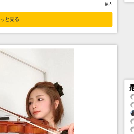
倭人
っと見る