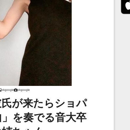
okgoogle
okgoogle
彼氏が来たらショパ
曲」を奏でる音大卒