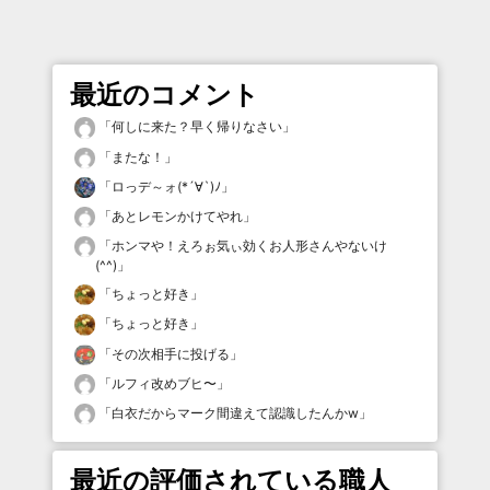
最近のコメント
「
何しに来た？早く帰りなさい
」
「
またな！
」
「
ロっデ～ォ(*´∀`)ﾉ
」
「
あとレモンかけてやれ
」
「
ホンマや！えろぉ気ぃ効くお人形さんやないけ
(^^)
」
「
ちょっと好き
」
「
ちょっと好き
」
「
その次相手に投げる
」
「
ルフィ改めブヒ〜
」
「
白衣だからマーク間違えて認識したんかw
」
最近の評価されている職人