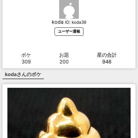
koda
ID:
koda39
ユーザー通報
ボケ
お題
星の合計
309
200
946
koda
さんのボケ