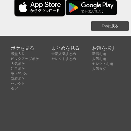
Topに戻る
ボケを見る
まとめを見る
お題を探す
殿堂入り
最新人気まとめ
新着お題
ピックアップボケ
セレクトまとめ
人気お題
人気ボケ
セレクトお題
注目ボケ
人気タグ
急上昇ボケ
新着ボケ
セレクト
タグ
ご利用について
ボケてについて
使い方
利用規約
よくある質問
クッキーの利用について