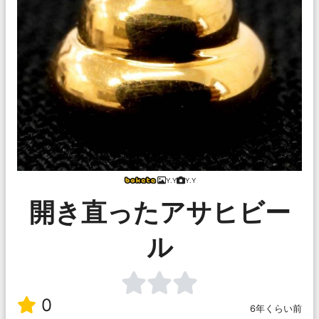
Y.Y
Y.Y
開き直ったアサヒビー
ル
0
6年くらい前