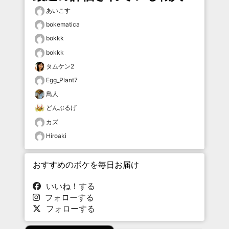
あいこす
bokematica
bokkk
bokkk
タムケン2
Egg_Plant7
鳥人
どんぶるげ
カズ
Hiroaki
おすすめのボケを毎日お届け
いいね！する
フォローする
フォローする