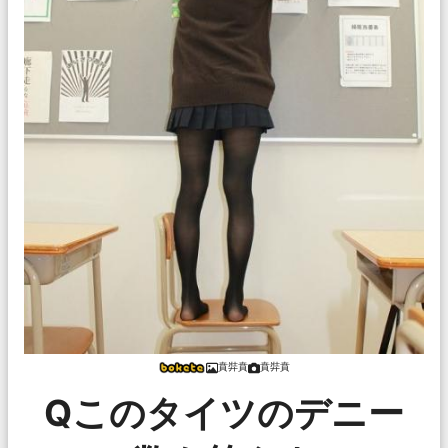
賁弉賁
賁弉賁
Qこのタイツのデニー