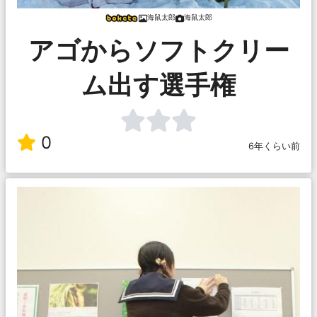
海鼠太郎
海鼠太郎
アゴからソフトクリー
ム出す選手権
0
6年くらい前