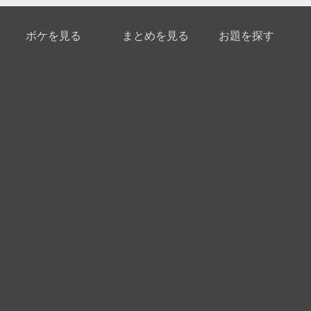
ボケを見る
まとめを見る
お題を探す
殿堂入り
最新人気まとめ
新着お題
ピックアップボケ
セレクトまとめ
人気お題
人気ボケ
セレクトお題
注目ボケ
人気タグ
急上昇ボケ
新着ボケ
セレクト
タグ
ご利用について
ボケてについて
使い方
利用規約
よくある質問
クッキーの利用について
お問い合わせ
広告掲載について
運営会社
Copyright © ボケて（bokete）All rights reserved. 株式
会社オモロキ