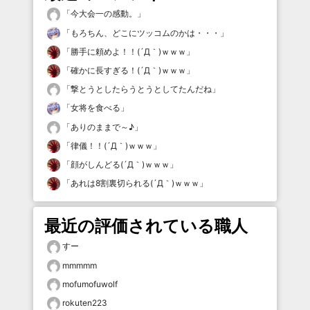
「
今大会一の感動。
」
「
もろちん、どこにツッコムのかは・・・
」
「
勝手に頼めよ！！(´Д｀)ｗｗｗ
」
「
確かに長すぎる！(´Д｀)ｗｗｗ
」
「
撃とうとしたらうとうとしてたんだね
」
「
女将を食べる
」
「
ありのままで～♪
」
「
律儀！！(´Д｀)ｗｗｗ
」
「
顔がしんどる(´Д｀)ｗｗｗ
」
「
あれは8割裏切られる(´Д｀)ｗｗｗ
」
最近の評価されている職人
すー
mmmmm
mofumofuwolf
rokuten223