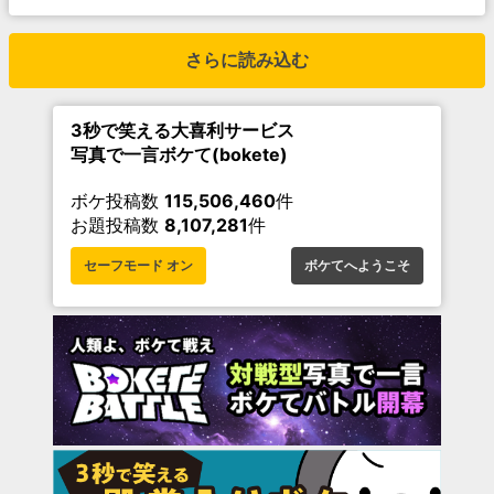
さらに読み込む
3秒で笑える大喜利サービス
写真で一言ボケて(bokete)
ボケ投稿数
115,506,460
件
お題投稿数
8,107,281
件
セーフモード オン
ボケてへようこそ