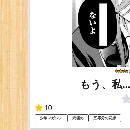
もう、私
10
少年マガジン
穴埋め
五等分の花嫁