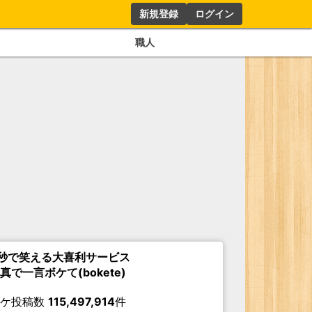
新規登録
ログイン
職人
秒で笑える大喜利サービス
真で一言ボケて(bokete)
ボケ投稿数
115,497,914
件