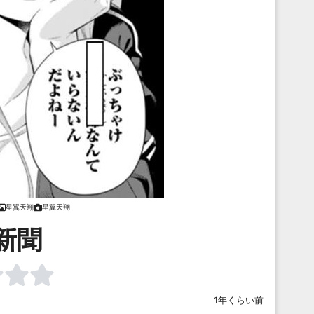
星翼天翔
星翼天翔
新聞
1年くらい前