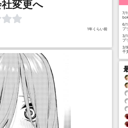
会社変更へ
7/1
b
6/
プ
1年くらい前
3/
プ
3/
干