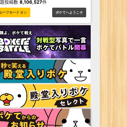
お題投稿数
8,106,527
件
セーフモード オン
ボケてへようこそ