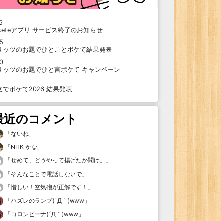
5
oketeアプリ サービス終了のお知らせ
15
リッツのお題でひとことボケて結果発表
10
リッツのお題でひと言ボケて キャンペーン
9
支でボケて2026 結果発表
最近のコメント
「
ないね
」
「
NHK かな
」
「
せめて、どうやって揚げたか聞け。
」
「
そんなことで電話しないで
」
「
惜しい！空気砲が正解です！
」
「
ハズレのランプ(´Д｀)www
」
「
コロンビーナ(´Д｀)www
」