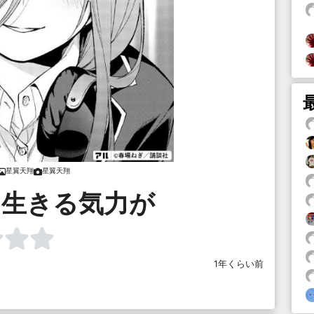
星翼天翔
星翼天翔
…生きる気力が
1年くらい前