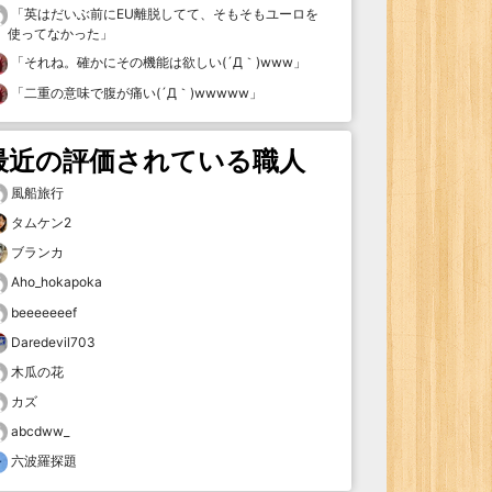
「
英はだいぶ前にEU離脱してて、そもそもユーロを
使ってなかった
」
「
それね。確かにその機能は欲しい(´Д｀)www
」
「
二重の意味で腹が痛い(´Д｀)wwwww
」
最近の評価されている職人
風船旅行
タムケン2
ブランカ
Aho_hokapoka
beeeeeeef
Daredevil703
木瓜の花
カズ
abcdww_
六波羅探題