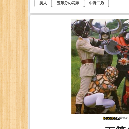
美人
五等分の花嫁
中野二乃
雷光の